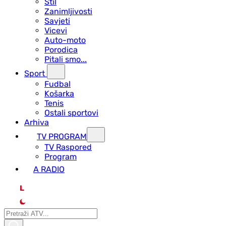
Stil
Zanimljivosti
Savjeti
Vicevi
Auto-moto
Porodica
Pitali smo...
Sport
Fudbal
Košarka
Tenis
Ostali sportovi
Arhiva
TV PROGRAM
ТV Raspored
Program
A RADIO
L