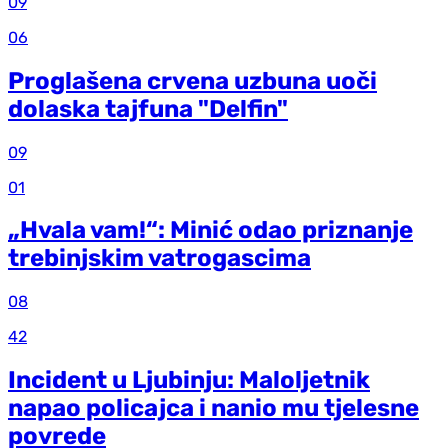
09
06
Proglašena crvena uzbuna uoči
dolaska tajfuna "Delfin"
09
01
„Hvala vam!“: Minić odao priznanje
trebinjskim vatrogascima
08
42
Incident u Ljubinju: Maloljetnik
napao policajca i nanio mu tjelesne
povrede