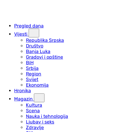
Pregled dana
Vijesti
Republika Srpska
Društvo
Banja Luka
Gradovi i opštine
BiH
Srbija
Region
Svijet
Ekonomija
Hronika
Magazin
Kultura
Scena
Nauka i tehnologija
Ljubav i seks
Zdravlje