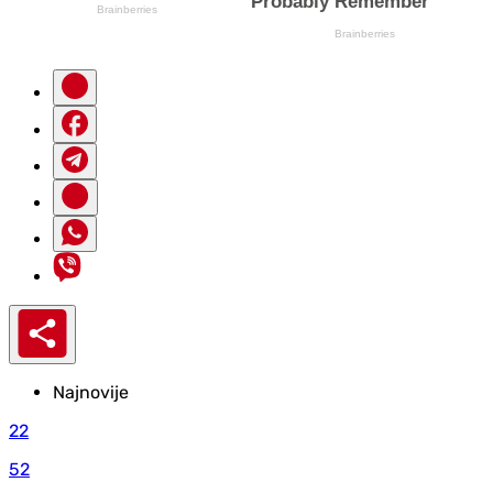
Najnovije
22
52