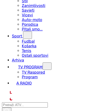
Stil
Zanimljivosti
Savjeti
Vicevi
Auto-moto
Porodica
Pitali smo...
Sport
Fudbal
Košarka
Tenis
Ostali sportovi
Arhiva
TV PROGRAM
ТV Raspored
Program
A RADIO
L