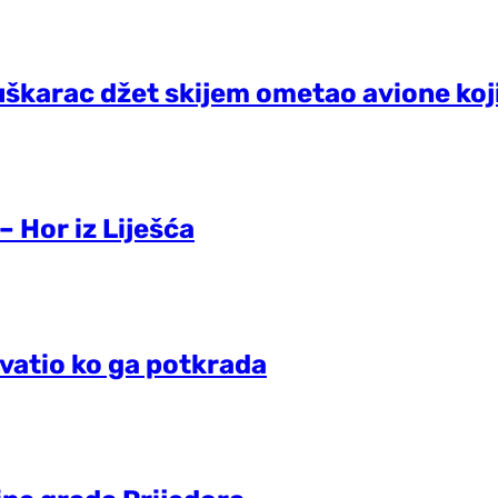
škarac džet skijem ometao avione koji 
 Hor iz Liješća
hvatio ko ga potkrada