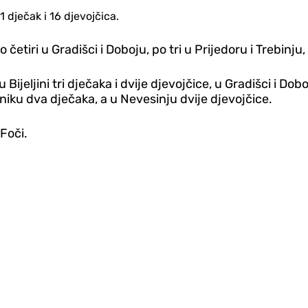
d‌ječak i 16 d‌jevojčica.
 četiri u Gradišci i Doboju, po tri u Prijedoru i Trebinju
Bijeljini tri d‌ječaka i dvije d‌jevojčice, u Gradišci i Dob
orniku dva d‌ječaka, a u Nevesinju dvije d‌jevojčice.
Foči.