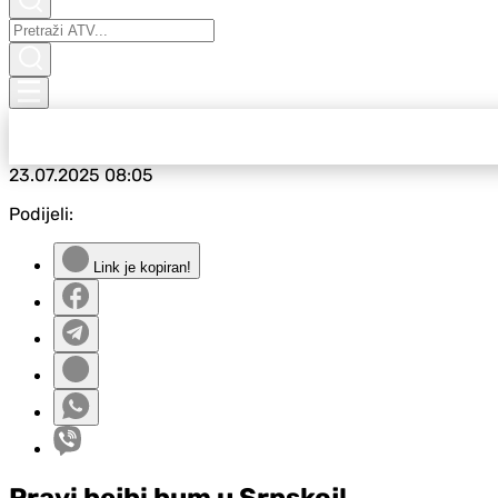
23.07.2025
08:05
Podijeli:
Link je kopiran!
Pravi bejbi bum u Srpskoj!