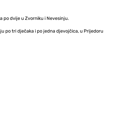
, a po dvije u Zvorniku i Nevesinju.
oju po tri d‌ječaka i po jedna d‌jevojčica, u Prijedoru