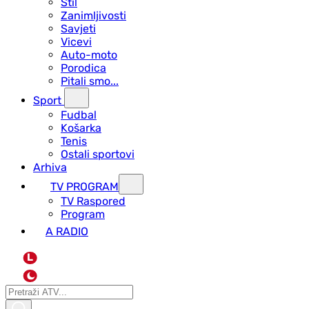
Stil
Zanimljivosti
Savjeti
Vicevi
Auto-moto
Porodica
Pitali smo...
Sport
Fudbal
Košarka
Tenis
Ostali sportovi
Arhiva
TV PROGRAM
ТV Raspored
Program
A RADIO
L