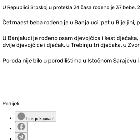
U Republici Srpskoj u protekla 24 časa rođeno je 37 bebe, 21 
Četrnaest beba rođeno je u Banjaluci, pet u Bijeljini, po
U Banjaluci je rođeno osam d‌jevojčica i šest d‌ječaka, u 
dvije d‌jevojčice i d‌ječak, u Trebinju tri d‌ječaka, u Zv
Poroda nije bilo u porodilištima u Istočnom Sarajevu i 
Podijeli:
Link je kopiran!