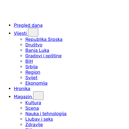
Pregled dana
Vijesti
Republika Srpska
Društvo
Banja Luka
Gradovi i opštine
BiH
Srbija
Region
Svijet
Ekonomija
Hronika
Magazin
Kultura
Scena
Nauka i tehnologija
Ljubav i seks
Zdravlje