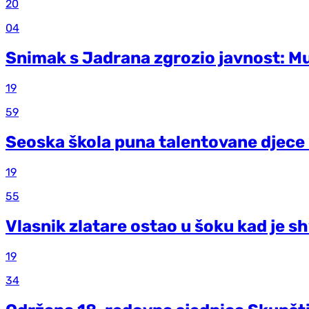
20
04
Snimak s Jadrana zgrozio javnost: Mu
19
59
Seoska škola puna talentovane djece –
19
55
Vlasnik zlatare ostao u šoku kad je s
19
34