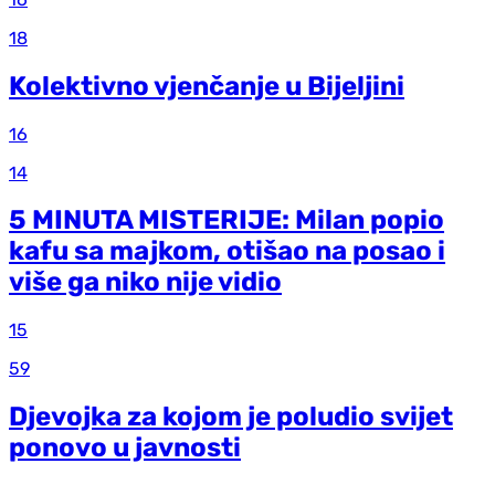
18
Kolektivno vjenčanje u Bijeljini
16
14
5 MINUTA MISTERIJE: Milan popio
kafu sa majkom, otišao na posao i
više ga niko nije vidio
15
59
Djevojka za kojom je poludio svijet
ponovo u javnosti