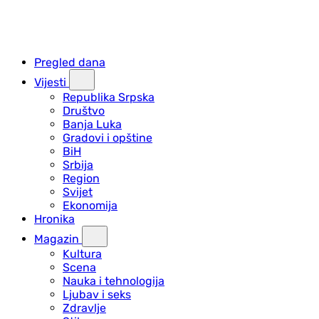
Pregled dana
Vijesti
Republika Srpska
Društvo
Banja Luka
Gradovi i opštine
BiH
Srbija
Region
Svijet
Ekonomija
Hronika
Magazin
Kultura
Scena
Nauka i tehnologija
Ljubav i seks
Zdravlje