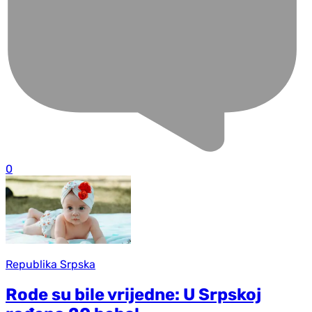
0
Republika Srpska
Rode su bile vrijedne: U Srpskoj