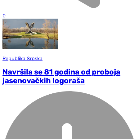
0
Republika Srpska
Navršila se 81 godina od proboja
jasenovačkih logoraša