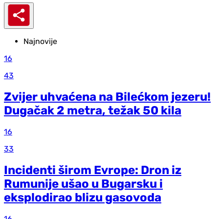
Najnovije
16
43
Zvijer uhvaćena na Bilećkom jezeru!
Dugačak 2 metra, težak 50 kila
16
33
Incidenti širom Evrope: Dron iz
Rumunije ušao u Bugarsku i
eksplodirao blizu gasovoda
16