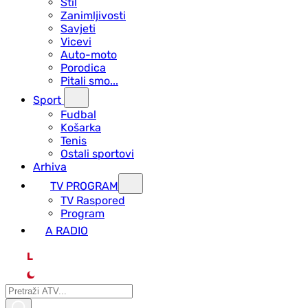
Stil
Zanimljivosti
Savjeti
Vicevi
Auto-moto
Porodica
Pitali smo...
Sport
Fudbal
Košarka
Tenis
Ostali sportovi
Arhiva
TV PROGRAM
ТV Raspored
Program
A RADIO
L