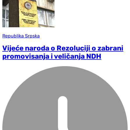
Republika Srpska
Vijeće naroda o Rezoluciji o zabrani
promovisanja i veličanja NDH