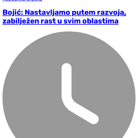
Bojić: Nastavljamo putem razvoja,
zabilježen rast u svim oblastima