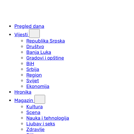
Pregled dana
Vijesti
Republika Srpska
Društvo
Banja Luka
Gradovi i opštine
BiH
Srbija
Region
Svijet
Ekonomija
Hronika
Magazin
Kultura
Scena
Nauka i tehnologija
Ljubav i seks
Zdravlje