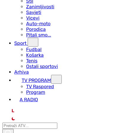
Stil
Zanimljivosti
Savjeti
Vicevi
Auto-moto
Porodica
Pitali smo...
Sport
Fudbal
Košarka
Tenis
Ostali sportovi
Arhiva
TV PROGRAM
ТV Raspored
Program
A RADIO
L