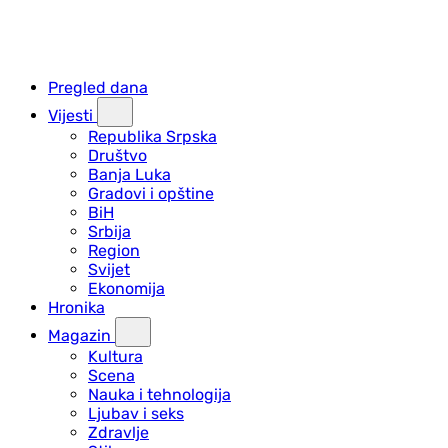
Pregled dana
Vijesti
Republika Srpska
Društvo
Banja Luka
Gradovi i opštine
BiH
Srbija
Region
Svijet
Ekonomija
Hronika
Magazin
Kultura
Scena
Nauka i tehnologija
Ljubav i seks
Zdravlje