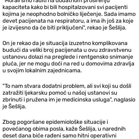
"Morali smo raditi na dodatnom proširenju
kapaciteta kako bi bili hospitalzovani svi pacijenti
kojima je neophodno bolničko liječenje. Sada imamo
devet pacijenata na respiratoru, a ima ih još za koje
je izvijesno da će biti priključeni", rekao je Šešlija.
On je rekao da je situacija izuzetno komplikovana
budući da veliki broj pacijenata u ovu zdravstvenu
ustanovu dolazi na preglede i rentgensko snimanje
pluća, jer ne mogu doći na red u domovima zdravlja
u svojim lokalnim zajednicama.
"To nam stvara dodatni problem, ali svi koji su došli
zatražiti ljekarsku pomoć u našoj ustanovi su
zbrinuti i pružena im je medicinska usluga", naglasio
je Šešlija.
Zbog pogoršane epidemiološke situacije i
povećanog obima posla, kaže Šešlija, u narednih
deset dana biće rađeni samo hitni operativni