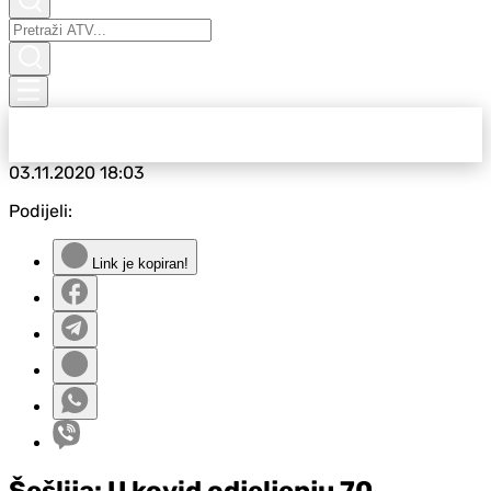
03.11.2020
18:03
Podijeli:
Link je kopiran!
Šešlija: U kovid odjeljenju 70