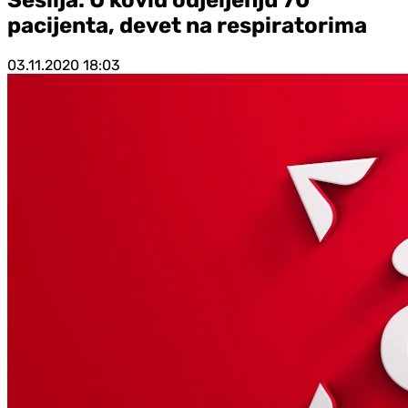
pacijenta, devet na respiratorima
03.11.2020
18:03