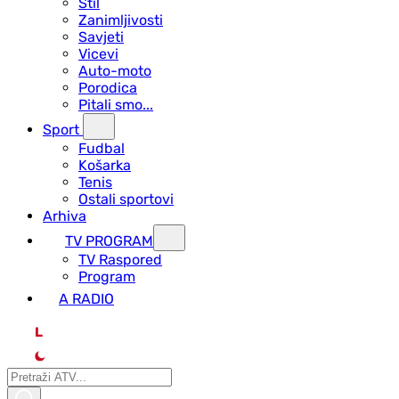
Stil
Zanimljivosti
Savjeti
Vicevi
Auto-moto
Porodica
Pitali smo...
Sport
Fudbal
Košarka
Tenis
Ostali sportovi
Arhiva
TV PROGRAM
ТV Raspored
Program
A RADIO
L