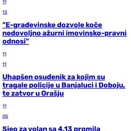
11
13
"E-građevinske dozvole koče
nedovoljno ažurni imovinsko-pravni
odnosi"
11
11
Uhapšen osuđenik za kojim su
tragale policije u Banjaluci i Doboju,
te zatvor u Orašju
11
05
Sjeo za volan sa 4,13 promila