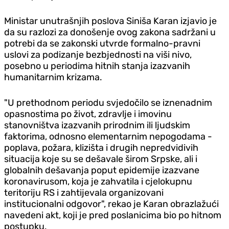
Ministar unutrašnjih poslova Siniša Karan izjavio je
da su razlozi za donošenje ovog zakona sadržani u
potrebi da se zakonski utvrde formalno-pravni
uslovi za podizanje bezbjednosti na viši nivo,
posebno u periodima hitnih stanja izazvanih
humanitarnim krizama.
"U prethodnom periodu svjedočilo se iznenadnim
opasnostima po život, zdravlje i imovinu
stanovništva izazvanih prirodnim ili ljudskim
faktorima, odnosno elementarnim nepogodama -
poplava, požara, klizišta i drugih nepredvidivih
situacija koje su se dešavale širom Srpske, ali i
globalnih dešavanja poput epidemije izazvane
koronavirusom, koja je zahvatila i cjelokupnu
teritoriju RS i zahtijevala organizovani
institucionalni odgovor", rekao je Karan obrazlažući
navedeni akt, koji je pred poslanicima bio po hitnom
postupku.