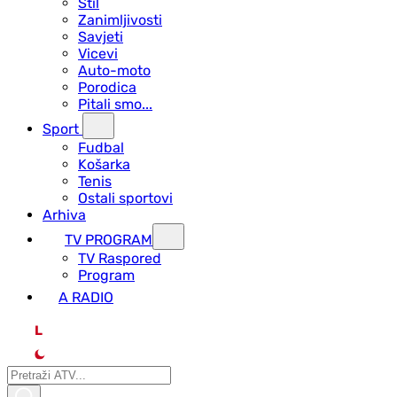
Stil
Zanimljivosti
Savjeti
Vicevi
Auto-moto
Porodica
Pitali smo...
Sport
Fudbal
Košarka
Tenis
Ostali sportovi
Arhiva
TV PROGRAM
ТV Raspored
Program
A RADIO
L