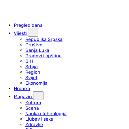
Pregled dana
Vijesti
Republika Srpska
Društvo
Banja Luka
Gradovi i opštine
BiH
Srbija
Region
Svijet
Ekonomija
Hronika
Magazin
Kultura
Scena
Nauka i tehnologija
Ljubav i seks
Zdravlje