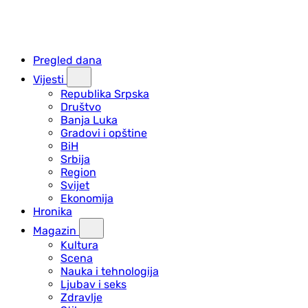
Pregled dana
Vijesti
Republika Srpska
Društvo
Banja Luka
Gradovi i opštine
BiH
Srbija
Region
Svijet
Ekonomija
Hronika
Magazin
Kultura
Scena
Nauka i tehnologija
Ljubav i seks
Zdravlje