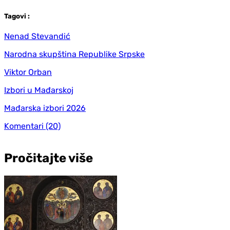
Tag
ovi
:
Nenad Stevandić
Narodna skupština Republike Srpske
Viktor Orban
Izbori u Mađarskoj
Mađarska izbori 2026
Komentari
(20)
Pročitajte više