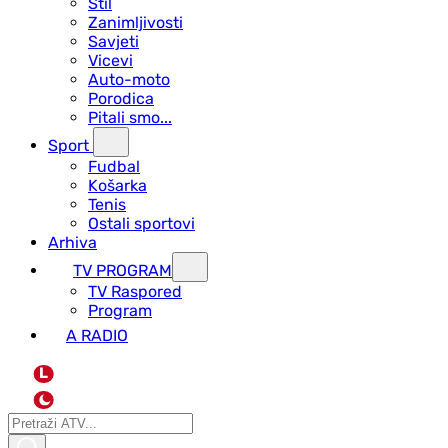
Stil
Zanimljivosti
Savjeti
Vicevi
Auto-moto
Porodica
Pitali smo...
Sport
Fudbal
Košarka
Tenis
Ostali sportovi
Arhiva
TV PROGRAM
ТV Raspored
Program
A RADIO
L