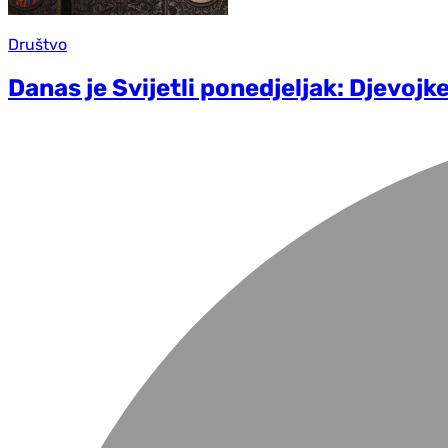
Društvo
Danas je Svijetli ponedjeljak: Djevojk