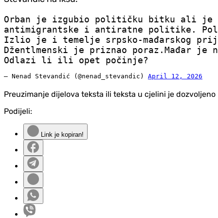
Orban je izgubio političku bitku ali je
antimigrantske i antiratne politike. Pol
Izlio je i temelje srpsko-mađarskog prij
Džentlmenski je priznao poraz.Mađar je n
Odlazi li ili opet počinje?
— Nenad Stevandić (@nenad_stevandic)
April 12, 2026
Preuzimanje dijelova teksta ili teksta u cjelini je dozvolje
Podijeli:
Link je kopiran!