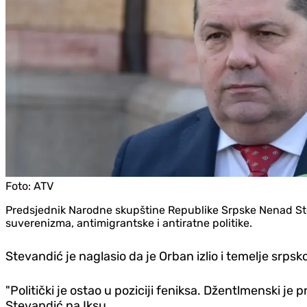
Foto:
ATV
Predsjednik Narodne skupštine Republike Srpske Nenad Steva
suverenizma, antimigrantske i antiratne politike.
Stevandić je naglasio da je Orban izlio i temelje srps
"Politički je ostao u poziciji feniksa. Džentlmenski je 
Stevandić na Iksu.