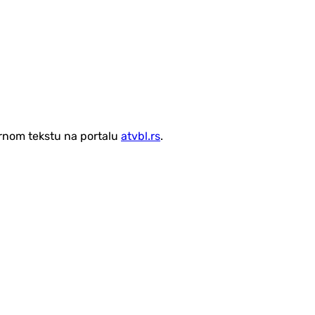
vornom tekstu na portalu
atvbl.rs
.