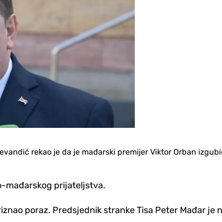
ndić rekao je da je mađarski premijer Viktor Orban izgubio p
ko-mađarskog prijateljstva.
priznao poraz. Predsjednik stranke Tisa Peter Mađar je nje