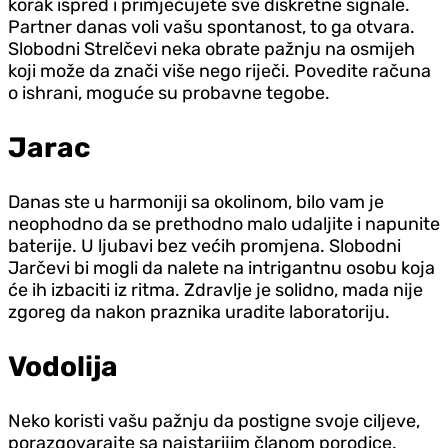
korak ispred i primjećujete sve diskretne signale.
Partner danas voli vašu spontanost, to ga otvara.
Slobodni Strelčevi neka obrate pažnju na osmijeh
koji može da znači više nego riječi. Povedite računa
o ishrani, moguće su probavne tegobe.
Jarac
Danas ste u harmoniji sa okolinom, bilo vam je
neophodno da se prethodno malo udaljite i napunite
baterije. U ljubavi bez većih promjena. Slobodni
Jarčevi bi mogli da nalete na intrigantnu osobu koja
će ih izbaciti iz ritma. Zdravlje je solidno, mada nije
zgoreg da nakon praznika uradite laboratoriju.
Vodolija
Neko koristi vašu pažnju da postigne svoje ciljeve,
porazgovarajte sa najstarijim članom porodice.