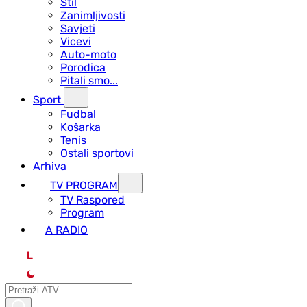
Stil
Zanimljivosti
Savjeti
Vicevi
Auto-moto
Porodica
Pitali smo...
Sport
Fudbal
Košarka
Tenis
Ostali sportovi
Arhiva
TV PROGRAM
ТV Raspored
Program
A RADIO
L