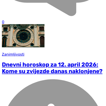
0
Zanimljivosti
Dnevni horoskop za 12. april 2026:
Kome su zvijezde danas naklonjene?