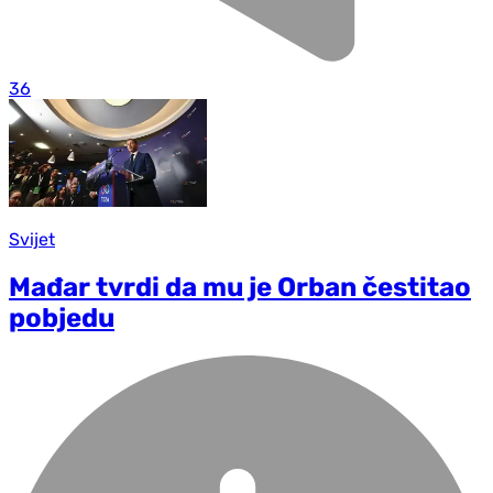
36
Svijet
Mađar tvrdi da mu je Orban čestitao
pobjedu