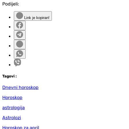
Podijeli:
Link je kopiran!
Tag
ovi
:
Dnevni horoskop
Horoskop
astrologija
Astrolozi
Horoskop za april