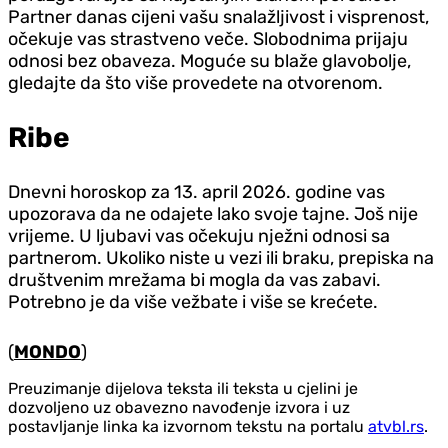
Partner danas cijeni vašu snalažljivost i visprenost,
očekuje vas strastveno veče. Slobodnima prijaju
odnosi bez obaveza. Moguće su blaže glavobolje,
gledajte da što više provedete na otvorenom.
Ribe
Dnevni horoskop za 13. april 2026. godine vas
upozorava da ne odajete lako svoje tajne. Još nije
vrijeme. U ljubavi vas očekuju nježni odnosi sa
partnerom. Ukoliko niste u vezi ili braku, prepiska na
društvenim mrežama bi mogla da vas zabavi.
Potrebno je da više vežbate i više se krećete.
(
MONDO
)
Preuzimanje dijelova teksta ili teksta u cjelini je
dozvoljeno uz obavezno navođenje izvora i uz
postavljanje linka ka izvornom tekstu na portalu
atvbl.rs
.