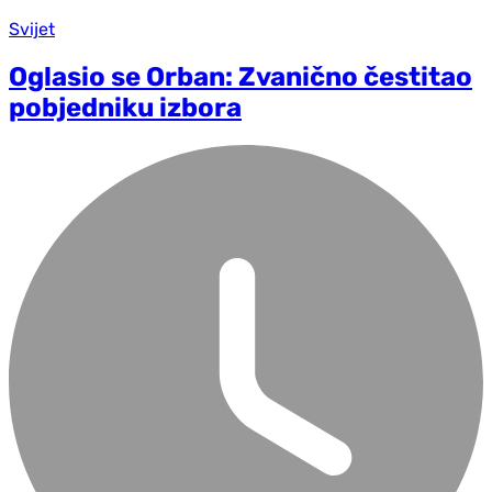
Svijet
Oglasio se Orban: Zvanično čestitao
pobjedniku izbora