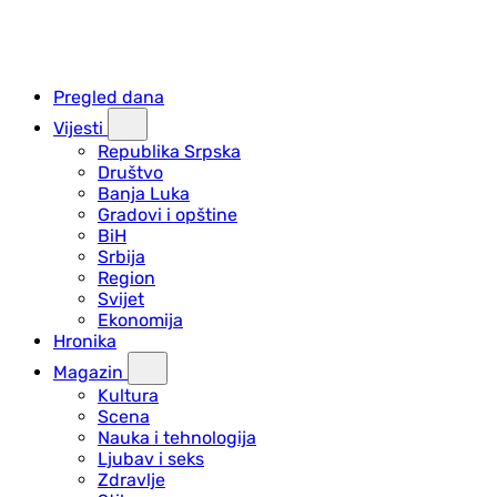
Pregled dana
Vijesti
Republika Srpska
Društvo
Banja Luka
Gradovi i opštine
BiH
Srbija
Region
Svijet
Ekonomija
Hronika
Magazin
Kultura
Scena
Nauka i tehnologija
Ljubav i seks
Zdravlje