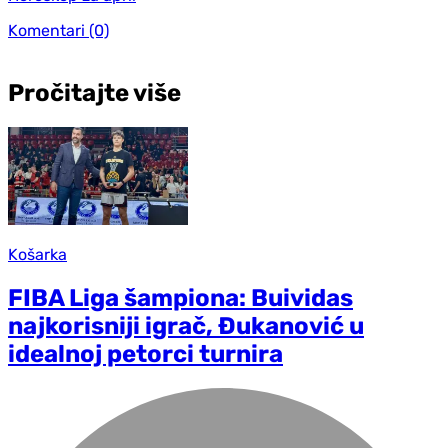
Komentari
(0)
Pročitajte više
Košarka
FIBA Liga šampiona: Buividas
najkorisniji igrač, Đukanović u
idealnoj petorci turnira