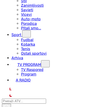
Stil
Zanimljivosti
Savjeti
Vicevi
Auto-moto
Porodica
Pitali smo...
Sport
Fudbal
Košarka
Tenis
Ostali sportovi
Arhiva
TV PROGRAM
ТV Raspored
Program
A RADIO
L