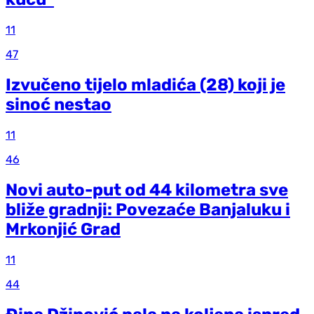
11
47
Izvučeno tijelo mladića (28) koji je
sinoć nestao
11
46
Novi auto-put od 44 kilometra sve
bliže gradnji: Povezaće Banjaluku i
Mrkonjić Grad
11
44