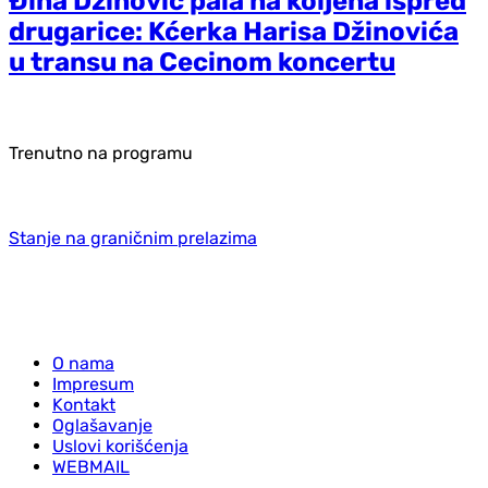
Đina Džinović pala na koljena ispred
drugarice: Kćerka Harisa Džinovića
u transu na Cecinom koncertu
Trenutno na programu
Stanje na graničnim prelazima
O nama
Impresum
Kontakt
Oglašavanje
Uslovi korišćenja
WEBMAIL