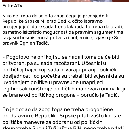
Foto:
ATV
Niko ne treba da se pita zbog čega je predsjednik
Republike Srpske Milorad Dodik, očito ispravno
procjenjujući da je sada trenutak kada to treba da uradi,
pametno iskoristio mogućnost da pravnim argumentima
razjasni besmislenost pritvora i potjernice, izjavio je Srni
pravnik Ognjen Tadić.
- Pogotovo ne oni koji su se nadali tome da će biti
pritvoren, pa su sada razočarani. Učesnici u
političkoj hajci, koji sada otvaraju pitanje političke
dosljednosti, od početka su trebali biti svjesni da su
uvođenjem politike u pravosuđe unaprijed
legitimisali korištenje političkih manevara onima koji
se brane od političkog progona - poručio je Tadić.
On je dodao da zbog toga ne treba progonjene
predstavnike Republike Srpske pitati zašto koriste
političke manevre za odbranu od političkih
zloupotreba Suda i Tužilaštva BiH, nego treba pitati