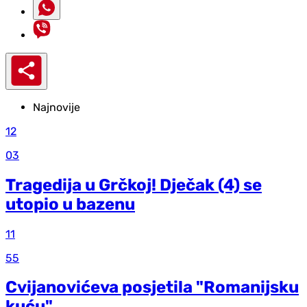
Najnovije
12
03
Tragedija u Grčkoj! Dječak (4) se
utopio u bazenu
11
55
Cvijanovićeva posjetila "Romanijsku
kuću"