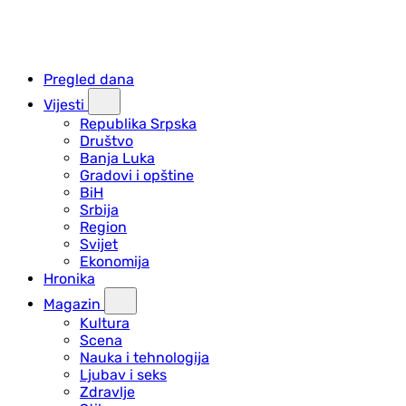
Pregled dana
Vijesti
Republika Srpska
Društvo
Banja Luka
Gradovi i opštine
BiH
Srbija
Region
Svijet
Ekonomija
Hronika
Magazin
Kultura
Scena
Nauka i tehnologija
Ljubav i seks
Zdravlje