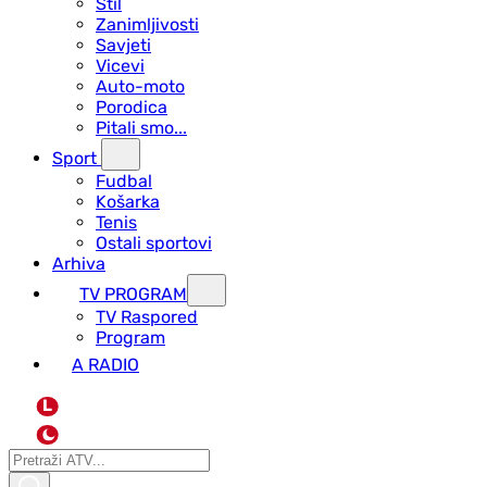
Stil
Zanimljivosti
Savjeti
Vicevi
Auto-moto
Porodica
Pitali smo...
Sport
Fudbal
Košarka
Tenis
Ostali sportovi
Arhiva
TV PROGRAM
ТV Raspored
Program
A RADIO
L