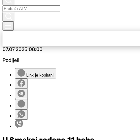
07.07.2025
08:00
Podijeli:
Link je kopiran!
U Srpskoj rođeno 11 beba