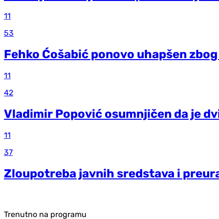
11
53
Fehko Ćošabić ponovo uhapšen zbog 
11
42
Vladimir Popović osumnjičen da je dv
11
37
Zloupotreba javnih sredstava i preu
Trenutno na programu