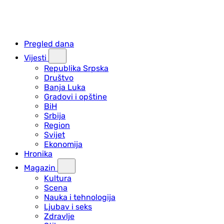
Pregled dana
Vijesti
Republika Srpska
Društvo
Banja Luka
Gradovi i opštine
BiH
Srbija
Region
Svijet
Ekonomija
Hronika
Magazin
Kultura
Scena
Nauka i tehnologija
Ljubav i seks
Zdravlje