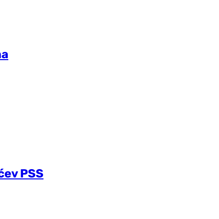
ma
ićev PSS