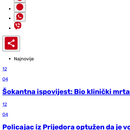
Najnovije
12
04
Šokantna ispovijest: Bio klinički mrta
12
04
Policajac iz Prijedora optužen da je v