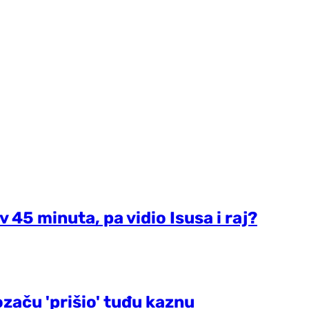
v 45 minuta, pa vidio Isusa i raj?
ozaču 'prišio' tuđu kaznu