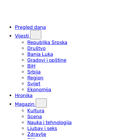
Pregled dana
Vijesti
Republika Srpska
Društvo
Banja Luka
Gradovi i opštine
BiH
Srbija
Region
Svijet
Ekonomija
Hronika
Magazin
Kultura
Scena
Nauka i tehnologija
Ljubav i seks
Zdravlje