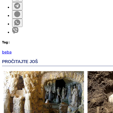
Tag
:
beba