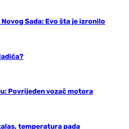
 Novog Sada: Evo šta je izronilo
ladića?
ru: Povrijeđen vozač motora
talas, temperatura pada