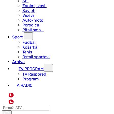
Stil
Zanimljivosti
Savjeti
Vicevi
Auto-moto
Porodica
Pitali smo...
Sport
Fudbal
Košarka
Tenis
Ostali sportovi
Arhiva
TV PROGRAM
ТV Raspored
Program
A RADIO
L