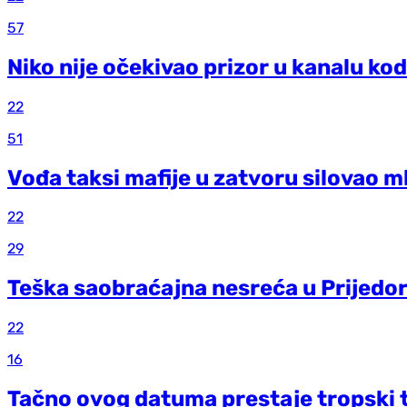
57
Niko nije očekivao prizor u kanalu kod
22
51
Vođa taksi mafije u zatvoru silovao m
22
29
Teška saobraćajna nesreća u Prijedo
22
16
Tačno ovog datuma prestaje tropski 