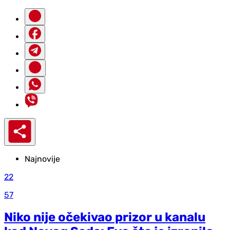
Najnovije
22
57
Niko nije očekivao prizor u kanalu