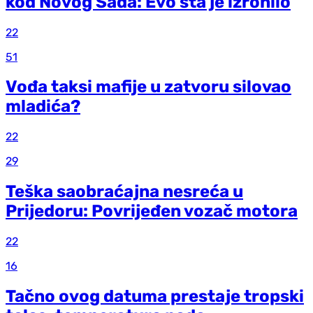
kod Novog Sada: Evo šta je izronilo
22
51
Vođa taksi mafije u zatvoru silovao
mladića?
22
29
Teška saobraćajna nesreća u
Prijedoru: Povrijeđen vozač motora
22
16
Tačno ovog datuma prestaje tropski