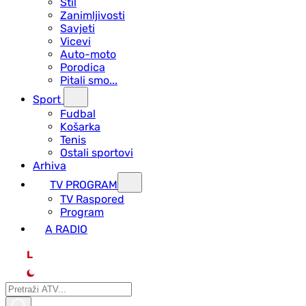
Stil
Zanimljivosti
Savjeti
Vicevi
Auto-moto
Porodica
Pitali smo...
Sport
Fudbal
Košarka
Tenis
Ostali sportovi
Arhiva
TV PROGRAM
ТV Raspored
Program
A RADIO
L