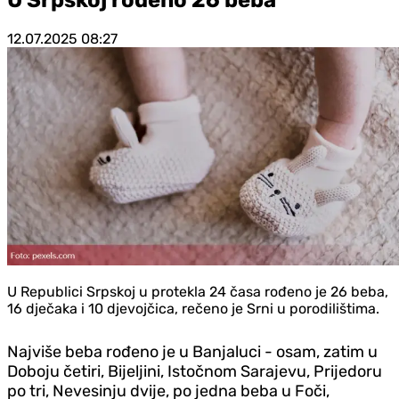
12.07.2025
08:27
U Republici Srpskoj u protekla 24 časa rođeno je 26 beba,
16 dječaka i 10 djevojčica, rečeno je Srni u porodilištima.
Najviše beba rođeno je u Banjaluci - osam, zatim u
Doboju četiri, Bijeljini, Istočnom Sarajevu, Prijedoru
po tri, Nevesinju dvije, po jedna beba u Foči,