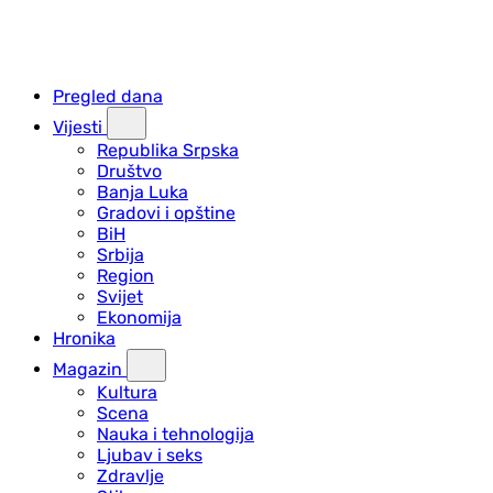
Pregled dana
Vijesti
Republika Srpska
Društvo
Banja Luka
Gradovi i opštine
BiH
Srbija
Region
Svijet
Ekonomija
Hronika
Magazin
Kultura
Scena
Nauka i tehnologija
Ljubav i seks
Zdravlje