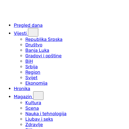
Pregled dana
Vijesti
Republika Srpska
Društvo
Banja Luka
Gradovi i opštine
BiH
Srbija
Region
Svijet
Ekonomija
Hronika
Magazin
Kultura
Scena
Nauka i tehnologija
Ljubav i seks
Zdravlje