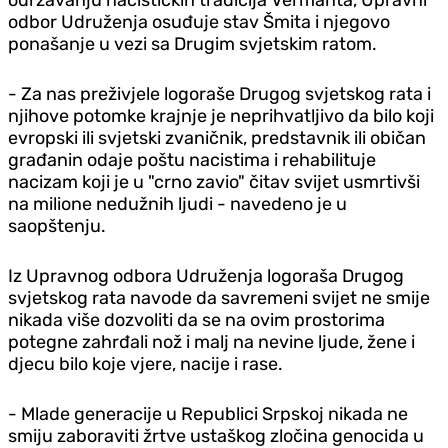
odbor Udruženja osuđuje stav Šmita i njegovo
ponašanje u vezi sa Drugim svjetskim ratom.
- Za nas preživjele logoraše Drugog svjetskog rata i
njihove potomke krajnje je neprihvatljivo da bilo koji
evropski ili svjetski zvaničnik, predstavnik ili običan
građanin odaje poštu nacistima i rehabilituje
nacizam koji je u "crno zavio" čitav svijet usmrtivši
na milione nedužnih ljudi - navedeno je u
saopštenju.
Iz Upravnog odbora Udruženja logoraša Drugog
svjetskog rata navode da savremeni svijet ne smije
nikada više dozvoliti da se na ovim prostorima
potegne zahrđali nož i malj na nevine ljude, žene i
djecu bilo koje vjere, nacije i rase.
- Mlade generacije u Republici Srpskoj nikada ne
smiju zaboraviti žrtve ustaškog zločina genocida u