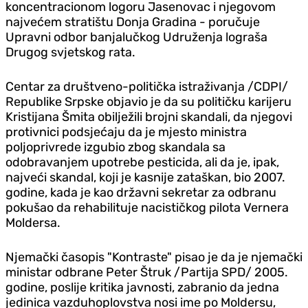
koncentracionom logoru Jasenovac i njegovom
najvećem stratištu Donja Gradina - poručuje
Upravni odbor banjalučkog Udruženja lograša
Drugog svjetskog rata.
Centar za društveno-politička istraživanja /CDPI/
Republike Srpske objavio je da su političku karijeru
Kristijana Šmita obilježili brojni skandali, da njegovi
protivnici podsjećaju da je mjesto ministra
poljoprivrede izgubio zbog skandala sa
odobravanjem upotrebe pesticida, ali da je, ipak,
najveći skandal, koji je kasnije zataškan, bio 2007.
godine, kada je kao državni sekretar za odbranu
pokušao da rehabilituje nacističkog pilota Vernera
Moldersa.
Njemački časopis "Kontraste" pisao je da je njemački
ministar odbrane Peter Štruk /Partija SPD/ 2005.
godine, poslije kritika javnosti, zabranio da jedna
jedinica vazduhoplovstva nosi ime po Moldersu,