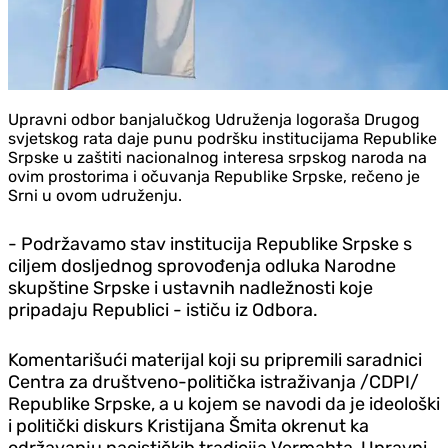
Upravni odbor banjalučkog Udruženja logoraša Drugog
svjetskog rata daje punu podršku institucijama Republike
Srpske u zaštiti nacionalnog interesa srpskog naroda na
ovim prostorima i očuvanja Republike Srpske, rečeno je
Srni u ovom udruženju.
- Podržavamo stav institucija Republike Srpske s
ciljem dosljednog sprovođenja odluka Narodne
skupštine Srpske i ustavnih nadležnosti koje
pripadaju Republici - ističu iz Odbora.
Komentarišući materijal koji su pripremili saradnici
Centra za društveno-politička istraživanja /CDPI/
Republike Srpske, a u kojem se navodi da je ideološki
i politički diskurs Kristijana Šmita okrenut ka
održavanju nacističkih tradicija Vermahta, Upravni