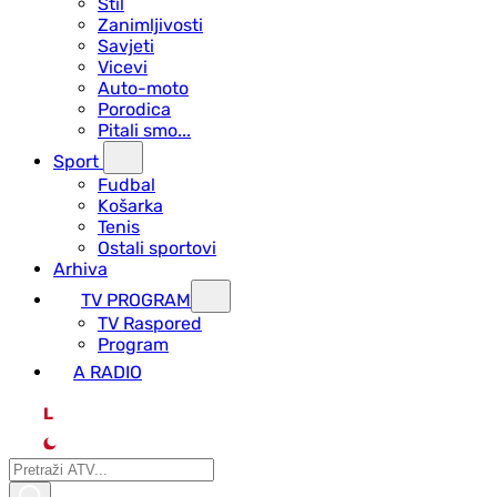
Stil
Zanimljivosti
Savjeti
Vicevi
Auto-moto
Porodica
Pitali smo...
Sport
Fudbal
Košarka
Tenis
Ostali sportovi
Arhiva
TV PROGRAM
ТV Raspored
Program
A RADIO
L