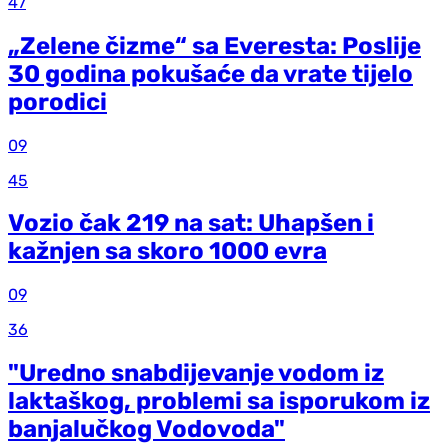
47
„Zelene čizme“ sa Everesta: Poslije
30 godina pokušaće da vrate tijelo
porodici
09
45
Vozio čak 219 na sat: Uhapšen i
kažnjen sa skoro 1000 evra
09
36
"Uredno snabdijevanje vodom iz
laktaškog, problemi sa isporukom iz
banjalučkog Vodovoda"