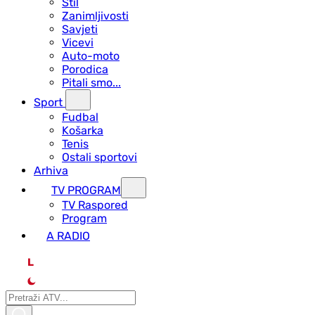
Stil
Zanimljivosti
Savjeti
Vicevi
Auto-moto
Porodica
Pitali smo...
Sport
Fudbal
Košarka
Tenis
Ostali sportovi
Arhiva
TV PROGRAM
ТV Raspored
Program
A RADIO
L