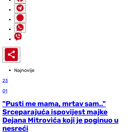
Najnovije
23
01
"Pusti me mama, mrtav sam.."
Srceparajuća ispovijest majke
Dejana Mitrovića koji je poginuo u
nesreći