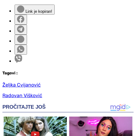
Link je kopiran!
Tag
ovi
:
Željka Cvijanović
Radovan Višković