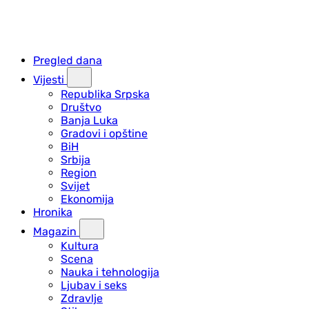
Pregled dana
Vijesti
Republika Srpska
Društvo
Banja Luka
Gradovi i opštine
BiH
Srbija
Region
Svijet
Ekonomija
Hronika
Magazin
Kultura
Scena
Nauka i tehnologija
Ljubav i seks
Zdravlje