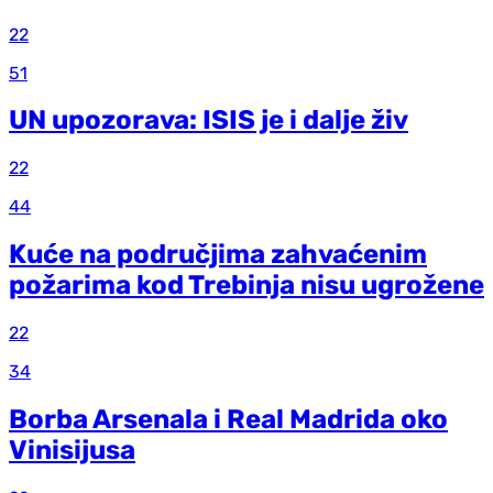
22
51
UN upozorava: ISIS je i dalje živ
22
44
Kuće na područjima zahvaćenim
požarima kod Trebinja nisu ugrožene
22
34
Borba Arsenala i Real Madrida oko
Vinisijusa