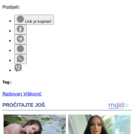
Podijeli:
Link je kopiran!
Tag
:
Radovan Višković