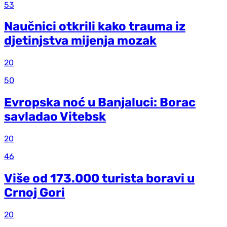
53
Naučnici otkrili kako trauma iz
d‌jetinjstva mijenja mozak
20
50
Evropska noć u Banjaluci: Borac
savladao Vitebsk
20
46
Više od 173.000 turista boravi u
Crnoj Gori
20