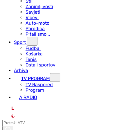
Stil
Zanimljivosti
Savjeti
Vicevi
Auto-moto
Porodica
Pitali smo...
Sport
Fudbal
Košarka
Tenis
Ostali sportovi
Arhiva
TV PROGRAM
ТV Raspored
Program
A RADIO
L