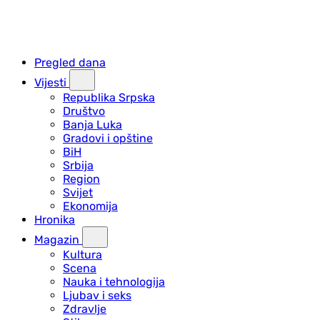
Pregled dana
Vijesti
Republika Srpska
Društvo
Banja Luka
Gradovi i opštine
BiH
Srbija
Region
Svijet
Ekonomija
Hronika
Magazin
Kultura
Scena
Nauka i tehnologija
Ljubav i seks
Zdravlje