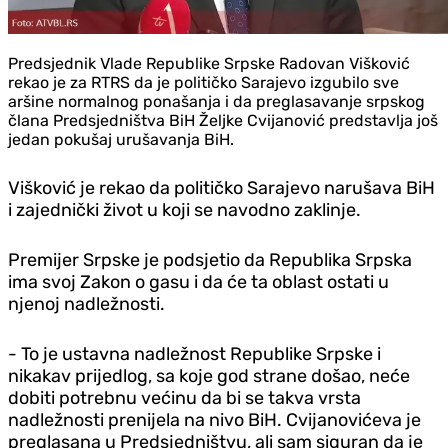
Predsjednik Vlade Republike Srpske Radovan Višković
rekao je za RTRS da je političko Sarajevo izgubilo sve
aršine normalnog ponašanja i da preglasavanje srpskog
člana Predsjedništva BiH Željke Cvijanović predstavlja još
jedan pokušaj urušavanja BiH.
Višković je rekao da političko Sarajevo narušava BiH
i zajednički život u koji se navodno zaklinje.
Premijer Srpske je podsjetio da Republika Srpska
ima svoj Zakon o gasu i da će ta oblast ostati u
njenoj nadležnosti.
- To je ustavna nadležnost Republike Srpske i
nikakav prijedlog, sa koje god strane došao, neće
dobiti potrebnu većinu da bi se takva vrsta
nadležnosti prenijela na nivo BiH. Cvijanovićeva je
preglasana u Predsjedništvu, ali sam siguran da je