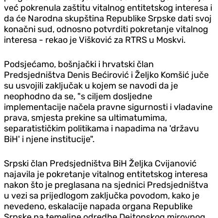
već pokrenula zaštitu vitalnog entitetskog interesa i
da će Narodna skupština Republike Srpske dati svoj
konačni sud, odnosno potvrditi pokretanje vitalnog
interesa - rekao je Višković za RTRS u Moskvi.
Podsjećamo, bošnjački i hrvatski član
Predsjedništva Denis Bećirović i Željko Komšić juče
su usvojili zaključak u kojem se navodi da je
neophodno da se, "s ciljem dosljedne
implementacije načela pravne sigurnosti i vladavine
prava, smjesta prekine sa ultimatumima,
separatističkim politikama i napadima na 'državu
BiH' i njene institucije".
Srpski član Predsjedništva BiH Željka Cvijanović
najavila je pokretanje vitalnog entitetskog interesa
nakon što je preglasana na sjednici Predsjedništva
u vezi sa prijedlogom zaključka povodom, kako je
nevedeno, eskalacije napada organa Republike
Srpske na temeljne odredbe Dejtonskog mirovnog