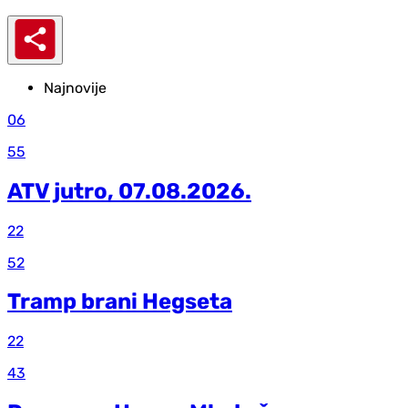
Najnovije
06
55
ATV jutro, 07.08.2026.
22
52
Tramp brani Hegseta
22
43