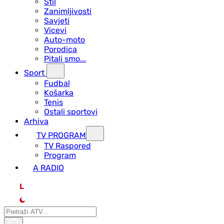
Stil
Zanimljivosti
Savjeti
Vicevi
Auto-moto
Porodica
Pitali smo...
Sport
Fudbal
Košarka
Tenis
Ostali sportovi
Arhiva
TV PROGRAM
ТV Raspored
Program
A RADIO
L