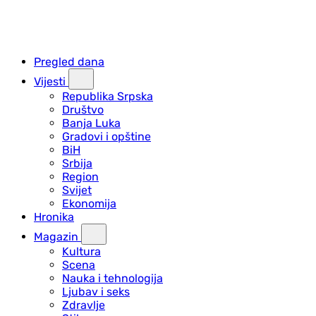
Pregled dana
Vijesti
Republika Srpska
Društvo
Banja Luka
Gradovi i opštine
BiH
Srbija
Region
Svijet
Ekonomija
Hronika
Magazin
Kultura
Scena
Nauka i tehnologija
Ljubav i seks
Zdravlje