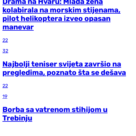
Drama na Hvaru: Mlada žena
kolabirala na morskim stijenama,
pilot helikoptera izveo opasan
manevar
22
32
Najbolji teniser svijeta završio na
pregledima, poznato šta se dešava
22
19
Borba sa vatrenom stihijom u
Trebinju