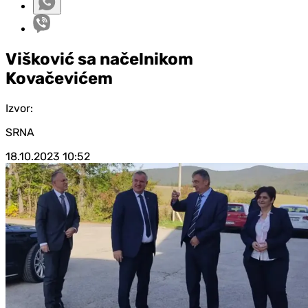
Višković sa načelnikom
Kovačevićem
Izvor:
SRNA
18.10.2023
10:52