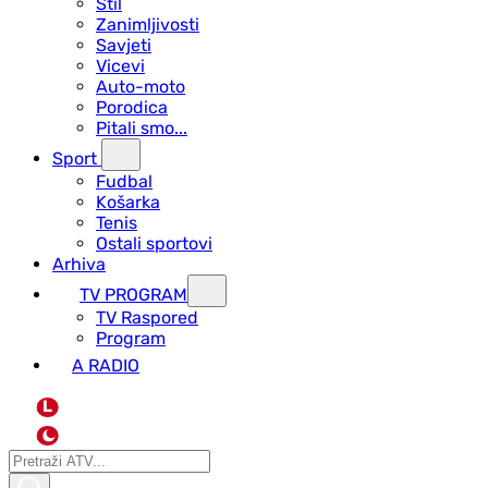
Stil
Zanimljivosti
Savjeti
Vicevi
Auto-moto
Porodica
Pitali smo...
Sport
Fudbal
Košarka
Tenis
Ostali sportovi
Arhiva
TV PROGRAM
ТV Raspored
Program
A RADIO
L