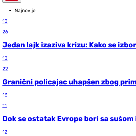
Najnovije
13
26
Jedan lajk izaziva krizu: Kako se izb
13
22
Granični policajac uhapšen zbog pri
13
11
Dok se ostatak Evrope bori sa sušom i
12