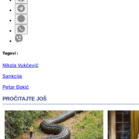
Tag
ovi
:
Nikola Vukčević
Sankcije
Petar Đokić