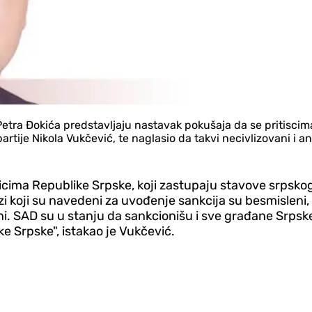
tra Đokića predstavljaju nastavak pokušaja da se pritiscima 
 partije Nikola Vukčević, te naglasio da takvi necivlizovani i
icima Republike Srpske, koji zastupaju stavove srpskog
ozi koji su navedeni za uvođenje sankcija su besmisleni
i. SAD su u stanju da sankcionišu i sve građane Srpske
ke Srpske", istakao je Vukčević.