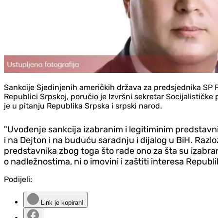
Sankcije Sjedinjenih američkih država za predsjednika SP Pe
Republici Srpskoj, poručio je Izvršni sekretar Socijalističke
je u pitanju Republika Srpska i srpski narod.
"Uvođenje sankcija izabranim i legitiminim predstavn
i na Dejton i na buduću saradnju i dijalog u BiH. Razl
predstavnika zbog toga što rade ono za šta su izabran
o nadležnostima, ni o imovini i zaštiti interesa Republi
Podijeli:
Link je kopiran!