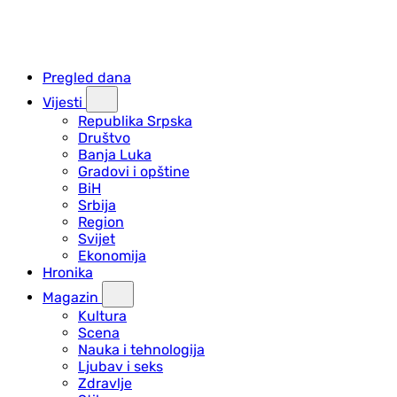
Pregled dana
Vijesti
Republika Srpska
Društvo
Banja Luka
Gradovi i opštine
BiH
Srbija
Region
Svijet
Ekonomija
Hronika
Magazin
Kultura
Scena
Nauka i tehnologija
Ljubav i seks
Zdravlje