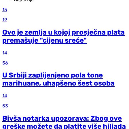
15
19
Ovo je zemlja u kojoj prosječna plata
premašuje "cijenu sreće"
14
56
U Srbiji zaplijenjeno pola tone
marihuane, uhapšeno šest osoba
14
53
Bivša notarka upozorava: Zbog ove
greške možete da platite više hiljada