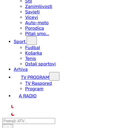
Stil
Zanimljivosti
Savjeti
Vicevi
Auto-moto
Porodica
Pitali smo...
Sport
Fudbal
Košarka
Tenis
Ostali sportovi
Arhiva
TV PROGRAM
ТV Raspored
Program
A RADIO
L