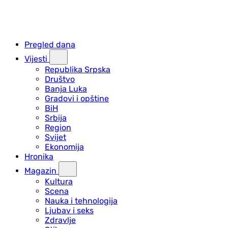
Pregled dana
Vijesti
Republika Srpska
Društvo
Banja Luka
Gradovi i opštine
BiH
Srbija
Region
Svijet
Ekonomija
Hronika
Magazin
Kultura
Scena
Nauka i tehnologija
Ljubav i seks
Zdravlje