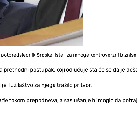
i potpredsjednik Srpske liste i za mnoge kontroverzni biznisme
a prethodni postupak, koji odlučuje šta će se dalje deš
je Tužilaštvo za njega tražilo pritvor.
nađe tokom prepodneva, a saslušanje bi moglo da potraj