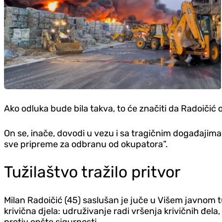
Ako odluka bude bila takva, to će značiti da Radoičić 
On se, inače, dovodi u vezu i sa tragičnim događajima 
sve pripreme za odbranu od okupatora”.
Tužilaštvo tražilo pritvor
Milan Radoičić (45) saslušan je juče u Višem javnom tu
krivična djela: udruživanje radi vršenja krivičnih đela