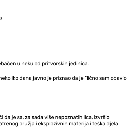
a
rebačen u neku od pritvorskih jedinica.
nekoliko dana javno je priznao da je “lično sam obavio
da je sa, za sada više nepoznatih lica, izvršio
trenog oružja i eksplozivnih materija i teška djela