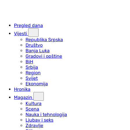
Pregled dana
Vijesti
Republika Srpska
Društvo
Banja Luka
Gradovi i opštine
BiH
Srbija
Region
Svijet
Ekonomija
Hronika
Magazin
Kultura
Scena
Nauka i tehnologija
Ljubav i seks
Zdravlje