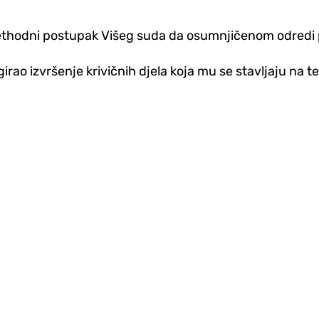
 prethodni postupak Višeg suda da osumnjičenom odredi 
rao izvršenje krivičnih djela koja mu se stavljaju na te