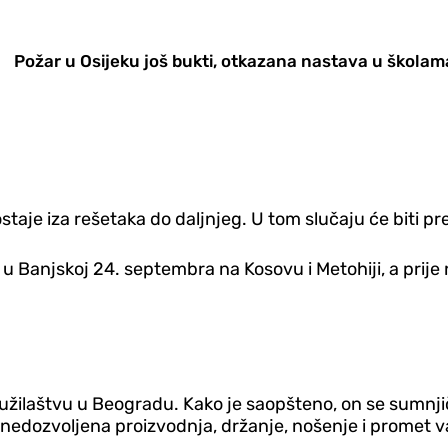
Požar u Osijeku još bukti, otkazana nastava u školam
ostaje iza rešetaka do daljnjeg. U tom slučaju će biti p
u Banjskoj 24. septembra na Kosovu i Metohiji, a prije 
žilaštvu u Beogradu. Kako je saopšteno, on se sumnjiči 
, nedozvoljena proizvodnja, držanje, nošenje i promet va