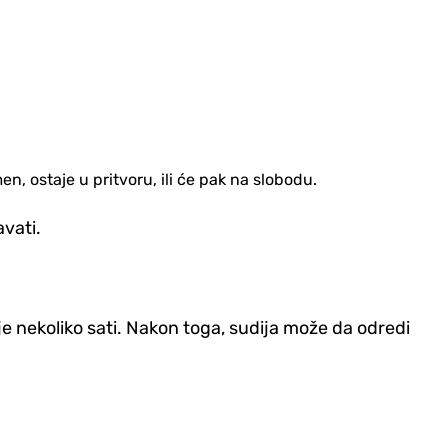
n, ostaje u pritvoru, ili će pak na slobodu.
avati.
e nekoliko sati. Nakon toga, sudija može da odredi