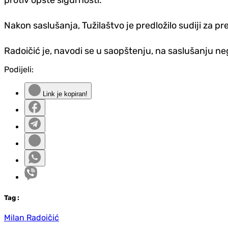
protiv opšte sigurnosti.
Nakon saslušanja, Tužilaštvo je predložilo sudiji za
Radoičić je, navodi se u saopštenju, na saslušanju negi
Podijeli:
Link je kopiran!
Tag
:
Milan Radoičić