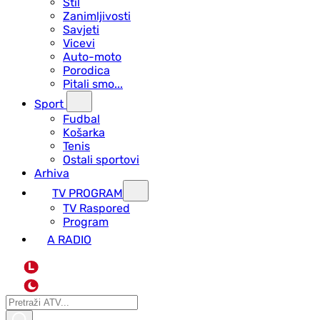
Stil
Zanimljivosti
Savjeti
Vicevi
Auto-moto
Porodica
Pitali smo...
Sport
Fudbal
Košarka
Tenis
Ostali sportovi
Arhiva
TV PROGRAM
ТV Raspored
Program
A RADIO
L