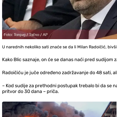
U narednih nekoliko sati znaće se da li Milan Radoičić, bivš
Kako Blic saznaje, on će se danas naći pred sudijom z
Radoičiću je juče određeno zadržavanje do 48 sati, ali 
– Kod sudije za prethodni postupak trebalo bi da se 
pritvor do 30 dana – priča.