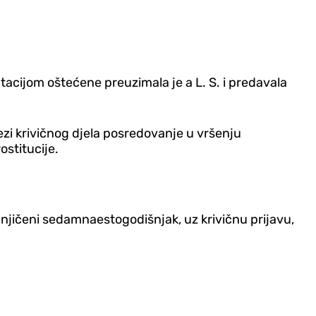
tacijom oštećene preuzimala je a L. S. i predavala
vezi krivičnog d‌jela posredovanje u vršenju
ostitucije.
mnjičeni sedamnaestogodišnjak, uz krivičnu prijavu,