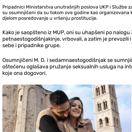
Pripadnici Ministarstva unutrašnjih poslova UKP i Službe za 
su osumnjičeni da su tokom ove godine kao organizovana krimi
d‌jelom posredovanje u vršenju prostitucije.
Kako je saopšteno iz MUP, oni su uhapšeni po nalogu J
petnaestogodišnjakinje, vrbovali, a zatim je prevozili 
sebe i pripadnike grupe.
Osumnjičeni M. D. i sedamnaestogodišnjak se sumnjiče d
oštećenu oglašava pružanje seksualnih usluga na inter
koje ona dogovori.