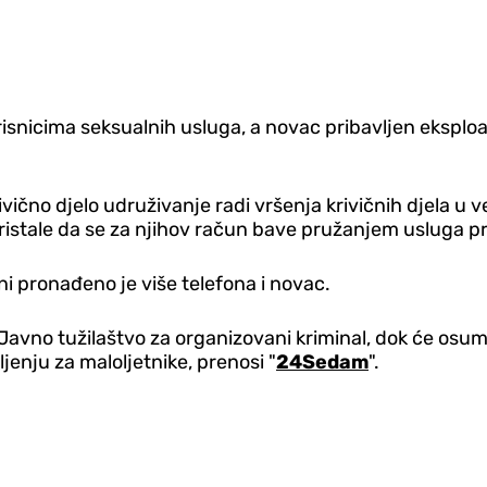
isnicima seksualnih usluga, a novac pribavljen eksploa
vično d‌jelo udruživanje radi vršenja krivičnih d‌jela u 
ristale da se za njihov račun bave pružanjem usluga pr
i pronađeno je više telefona i novac.
u Javno tužilaštvo za organizovani kriminal, dok će osu
jenju za maloljetnike, prenosi "
24Sedam
".