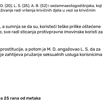
(20), L. S. (25), A. B. (52) i sedamnaestogodišnjaka, koji
vanje radi vršenja krivičnih d‌jela u vezi sa krivičnim
a sumnja se da su, koristeći teške prilike oštećene
e, sve radi sticanja protivpravne imovinske koristi za
prostitucije, a potom je M. D. angažovao L. S. da za
nje zahtijeva pružanje seksualnih usluga korisnicima
ala 25 rana od metaka