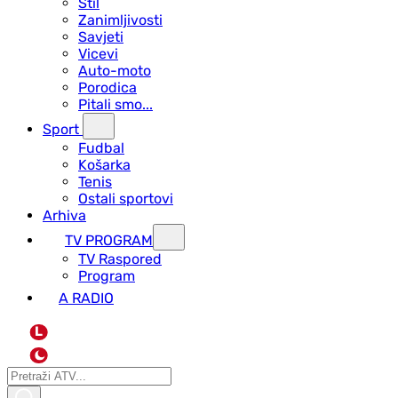
Stil
Zanimljivosti
Savjeti
Vicevi
Auto-moto
Porodica
Pitali smo...
Sport
Fudbal
Košarka
Tenis
Ostali sportovi
Arhiva
TV PROGRAM
ТV Raspored
Program
A RADIO
L