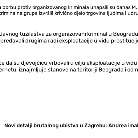
borbu protiv organizovanog kriminala uhapsili su danas M. D. 
nalna grupa izvršili krivično d‌jelo trgovina ljudima i udruži
avnog tužilaštva za organizovani kriminal u Beogradu, 
i predavali drugima radi eksploatacije u vidu prostitucij
a su d‌jevojčicu vrbovali u cilju eksploatacije u vidu 
netu, iznajmljuje stanove na teritoriji Beograda i od 
Novi detalji brutalnog ubistva u Zagrebu: Andrea im