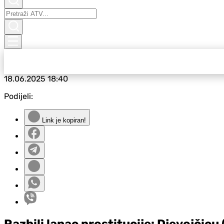
18.06.2025
18:40
Podijeli:
Link je kopiran!
Razbili lanac prostitucije: D‌jevojčic