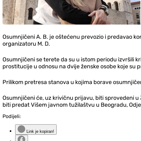
Osumnjičeni A. B. je oštećenu prevozio i predavao kor
organizatoru M. D.
Osumnjičeni se terete da su u istom periodu izvršili kri
prostitucije u odnosu na dvije ženske osobe koje su p
Prilikom pretresa stanova u kojima borave osumnjičen
Osumnjičeni će, uz krivičnu prijavu, biti sprovedeni 
biti predat Višem javnom tužilaštvu u Beogradu, Od‌jel
Podijeli:
Link je kopiran!