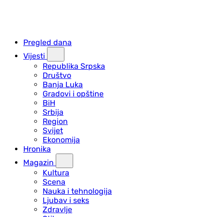
Pregled dana
Vijesti
Republika Srpska
Društvo
Banja Luka
Gradovi i opštine
BiH
Srbija
Region
Svijet
Ekonomija
Hronika
Magazin
Kultura
Scena
Nauka i tehnologija
Ljubav i seks
Zdravlje