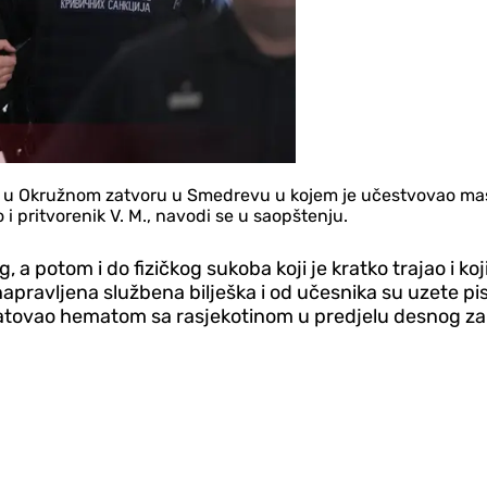
u Okružnom zatvoru u Smedrevu u kojem je učestvovao masov
 i pritvorenik V. M., navodi se u saopštenju.
g, a potom i do fizičkog sukoba koji je kratko trajao i k
 napravljena službena bilješka i od učesnika su uzete pi
nstatovao hematom sa rasjekotinom u predjelu desnog za