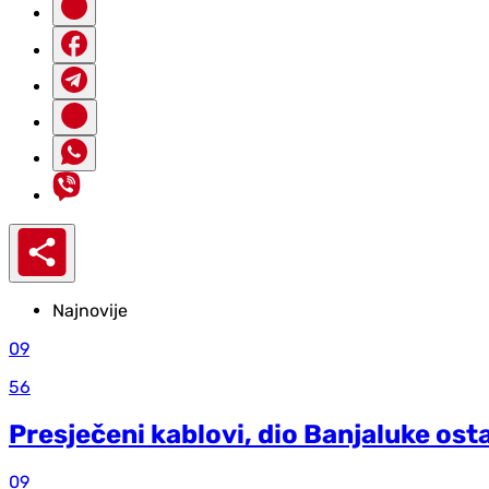
Najnovije
09
56
Presječeni kablovi, dio Banjaluke ost
09