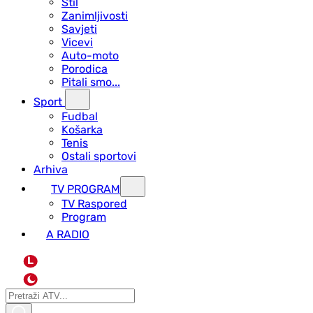
Stil
Zanimljivosti
Savjeti
Vicevi
Auto-moto
Porodica
Pitali smo...
Sport
Fudbal
Košarka
Tenis
Ostali sportovi
Arhiva
TV PROGRAM
ТV Raspored
Program
A RADIO
L