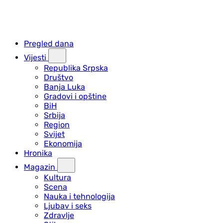
Pregled dana
Vijesti
Republika Srpska
Društvo
Banja Luka
Gradovi i opštine
BiH
Srbija
Region
Svijet
Ekonomija
Hronika
Magazin
Kultura
Scena
Nauka i tehnologija
Ljubav i seks
Zdravlje