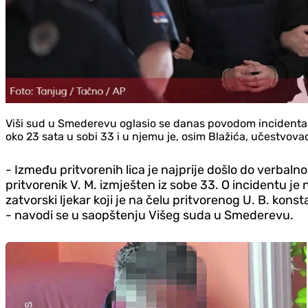
Viši sud u Smederevu oglasio se danas povodom incidenta 
oko 23 sata u sobi 33 i u njemu je, osim Blažića, učestvovao
- Između pritvorenih lica je najprije došlo do verbalno
pritvorenik V. M. izmješten iz sobe 33. O incidentu je
zatvorski ljekar koji je na čelu pritvorenog U. B. ko
- navodi se u saopštenju Višeg suda u Smederevu.