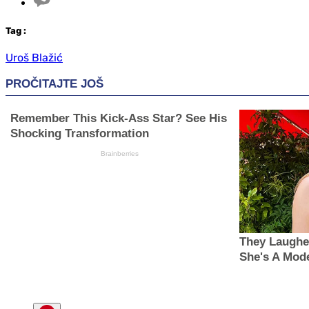
Tag
:
Uroš Blažić