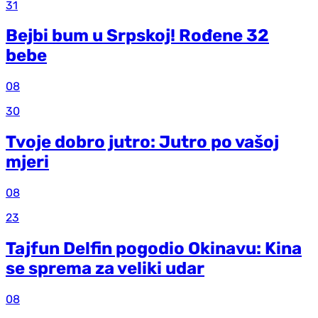
31
Bejbi bum u Srpskoj! Rođene 32
bebe
08
30
Tvoje dobro jutro: Jutro po vašoj
mjeri
08
23
Tajfun Delfin pogodio Okinavu: Kina
se sprema za veliki udar
08