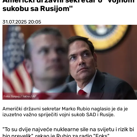
sukobu sa Rusijom''
31.07.2025
20:05
Američki državni sekretar Marko Rubio naglasio je da je
izuzetno važno spriječiti vojni sukob SAD i Rusije.
"To su dvije najveće nuklearne sile na svijetu i rizik bi
bio prevelik", rekao je Rubio za radio "Foks".