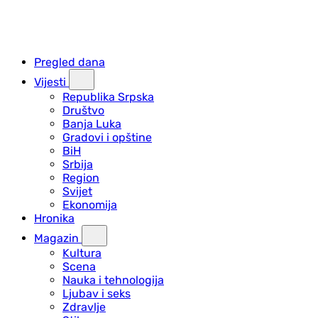
Pregled dana
Vijesti
Republika Srpska
Društvo
Banja Luka
Gradovi i opštine
BiH
Srbija
Region
Svijet
Ekonomija
Hronika
Magazin
Kultura
Scena
Nauka i tehnologija
Ljubav i seks
Zdravlje