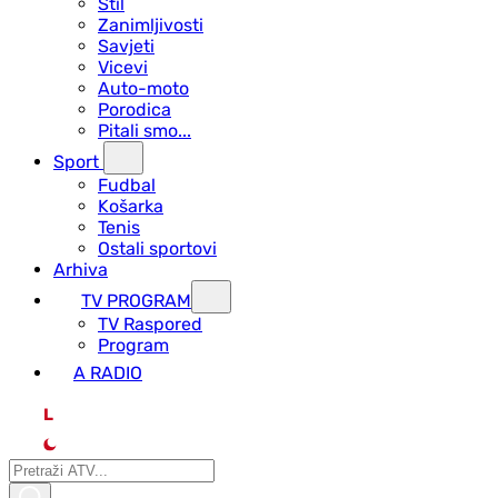
Stil
Zanimljivosti
Savjeti
Vicevi
Auto-moto
Porodica
Pitali smo...
Sport
Fudbal
Košarka
Tenis
Ostali sportovi
Arhiva
TV PROGRAM
ТV Raspored
Program
A RADIO
L