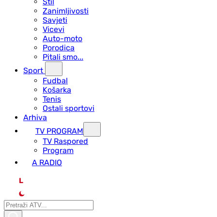
Stil
Zanimljivosti
Savjeti
Vicevi
Auto-moto
Porodica
Pitali smo...
Sport
Fudbal
Košarka
Tenis
Ostali sportovi
Arhiva
TV PROGRAM
ТV Raspored
Program
A RADIO
L