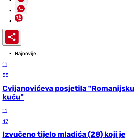
Najnovije
11
55
Cvijanovićeva posjetila "Romanijsku
kuću"
11
47
Izvučeno tijelo mladića (28) koji je