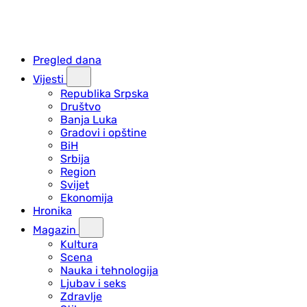
Pregled dana
Vijesti
Republika Srpska
Društvo
Banja Luka
Gradovi i opštine
BiH
Srbija
Region
Svijet
Ekonomija
Hronika
Magazin
Kultura
Scena
Nauka i tehnologija
Ljubav i seks
Zdravlje