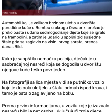
Automobil koji je velikom brzinom uletio u dvorište
porodične kuće u Bomteu u okrugu Osnabrik, prešao je
preko bašte i udario sedmogodišnje dijete koje se igralo
na trampolini, a zatim je udario u spoljni zid susjedne
štale gde se zaglavio na visini prvog sprata, prenosi
danas Bild.
Kako je saopštila nemačka policija, dječak je u
saobraćajnoj nesreći koja se dogodila u dvorištu
njegove kuće teško povrijeđen.
Na fotografiji sa lica mjesta vidi se putničko vozilo
koje je do pola uletjelo u štalu, odmah ispod krova, i
tamo je ostalo zaglavljeno na boku.
Prema prvim informacijama, u vozilu koje je izazvalo
nesreću bilo je pet osoba, uključujući troje djece