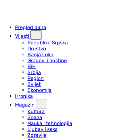
Pregled dana
Vijesti
Republika Srpska
Društvo
Banja Luka
Gradovi i opštine
BiH
Srbija
Region
Svijet
Ekonomija
Hronika
Magazin
Kultura
Scena
Nauka i tehnologija
Ljubav i seks
Zdravlje