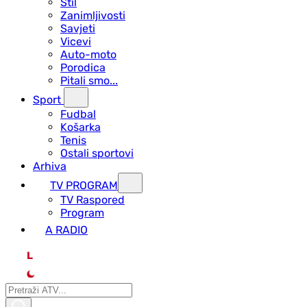
Stil
Zanimljivosti
Savjeti
Vicevi
Auto-moto
Porodica
Pitali smo...
Sport
Fudbal
Košarka
Tenis
Ostali sportovi
Arhiva
TV PROGRAM
ТV Raspored
Program
A RADIO
L