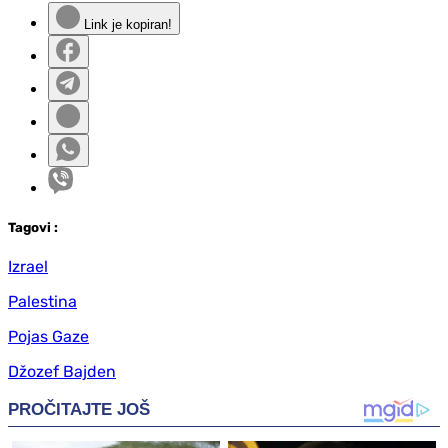
Link je kopiran!
Tag
ovi
:
Izrael
Palestina
Pojas Gaze
Džozef Bajden