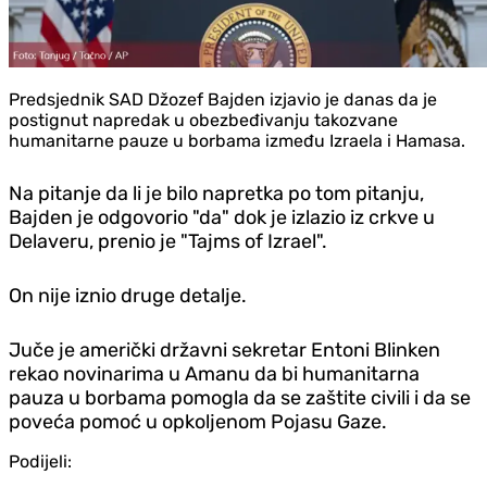
Predsjednik SAD Džozef Bajden izjavio je danas da je
postignut napredak u obezbeđivanju takozvane
humanitarne pauze u borbama između Izraela i Hamasa.
Na pitanje da li je bilo napretka po tom pitanju,
Bajden je odgovorio "da" dok je izlazio iz crkve u
Delaveru, prenio je "Tajms of Izrael".
On nije iznio druge detalje.
Juče je američki državni sekretar Entoni Blinken
rekao novinarima u Amanu da bi humanitarna
pauza u borbama pomogla da se zaštite civili i da se
poveća pomoć u opkoljenom Pojasu Gaze.
Podijeli: