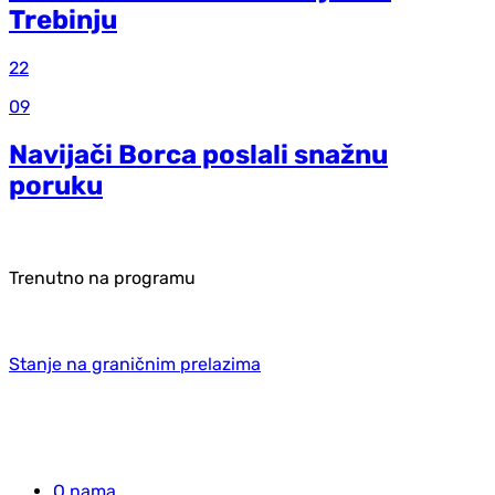
Trebinju
22
09
Navijači Borca poslali snažnu
poruku
Trenutno na programu
Stanje na graničnim prelazima
O nama