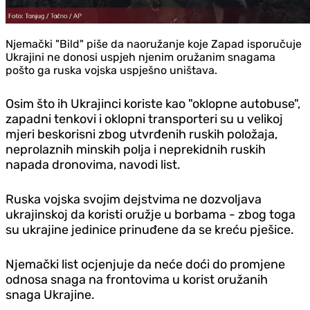
Njemački "Bild" piše da naoružanje koje Zapad isporučuje
Ukrajini ne donosi uspjeh njenim oružanim snagama
pošto ga ruska vojska uspješno uništava.
Osim što ih Ukrajinci koriste kao "oklopne autobuse",
zapadni tenkovi i oklopni transporteri su u velikoj
mjeri beskorisni zbog utvrđenih ruskih položaja,
neprolaznih minskih polja i neprekidnih ruskih
napada dronovima, navodi list.
Ruska vojska svojim dejstvima ne dozvoljava
ukrajinskoj da koristi oružje u borbama - zbog toga
su ukrajine jedinice prinuđene da se kreću pješice.
Njemački list ocjenjuje da neće doći do promjene
odnosa snaga na frontovima u korist oružanih
snaga Ukrajine.