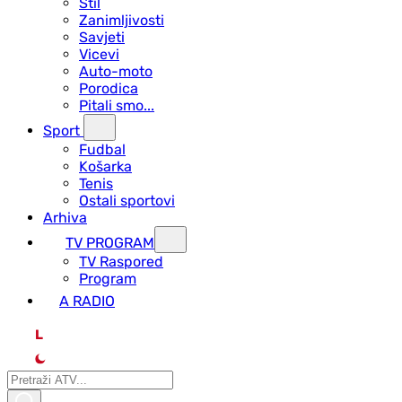
Stil
Zanimljivosti
Savjeti
Vicevi
Auto-moto
Porodica
Pitali smo...
Sport
Fudbal
Košarka
Tenis
Ostali sportovi
Arhiva
TV PROGRAM
ТV Raspored
Program
A RADIO
L