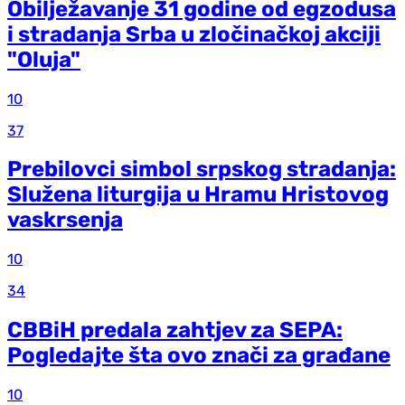
Obilježavanje 31 godine od egzodusa
i stradanja Srba u zločinačkoj akciji
"Oluja"
10
37
Prebilovci simbol srpskog stradanja:
Služena liturgija u Hramu Hristovog
vaskrsenja
10
34
CBBiH predala zahtjev za SEPA:
Pogledajte šta ovo znači za građane
10