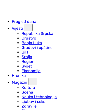
Pregled dana
Vijesti
Republika Srpska
Društvo
Banja Luka
Gradovi i opštine
BiH
Srbija
Region
Svijet
Ekonomija
Hronika
Magazin
Kultura
Scena
Nauka i tehnologija
Ljubav i seks
Zdravlje