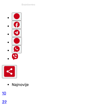
Najnovije
10
39