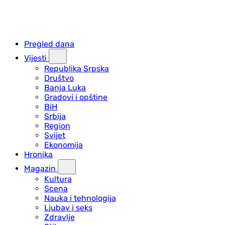
Pregled dana
Vijesti
Republika Srpska
Društvo
Banja Luka
Gradovi i opštine
BiH
Srbija
Region
Svijet
Ekonomija
Hronika
Magazin
Kultura
Scena
Nauka i tehnologija
Ljubav i seks
Zdravlje