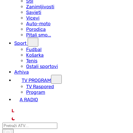
Stil
Zanimljivosti
Savjeti
Vicevi
Auto-moto
Porodica
Pitali smo...
Sport
Fudbal
Košarka
Tenis
Ostali sportovi
Arhiva
TV PROGRAM
ТV Raspored
Program
A RADIO
L