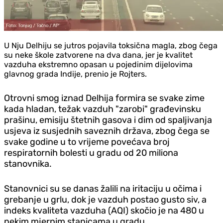
U Nju Delhiju se jutros pojavila toksična magla, zbog čega
su neke škole zatvorene na dva dana, jer je kvalitet
vazduha ekstremno opasan u pojedinim dijelovima
glavnog grada Indije, prenio je Rojters.
Otrovni smog iznad Delhija formira se svake zime
kada hladan, težak vazduh "zarobi" građevinsku
prašinu, emisiju štetnih gasova i dim od spaljivanja
usjeva iz susjednih saveznih država, zbog čega se
svake godine u to vrijeme povećava broj
respiratornih bolesti u gradu od 20 miliona
stanovnika.
Stanovnici su se danas žalili na iritaciju u očima i
grebanje u grlu, dok je vazduh postao gusto siv, a
indeks kvaliteta vazduha (AQI) skočio je na 480 u
nekim mjernim stanicama u gradu.