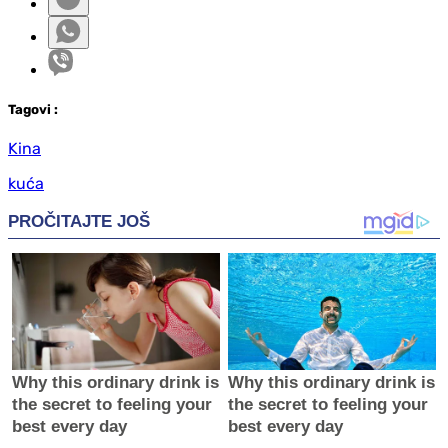
Tag
ovi
:
Kina
kuća