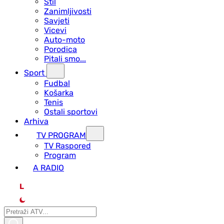
Stil
Zanimljivosti
Savjeti
Vicevi
Auto-moto
Porodica
Pitali smo...
Sport
Fudbal
Košarka
Tenis
Ostali sportovi
Arhiva
TV PROGRAM
ТV Raspored
Program
A RADIO
L