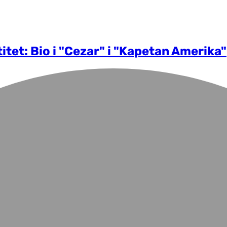
titet: Bio i "Cezar" i "Kapetan Amerika"