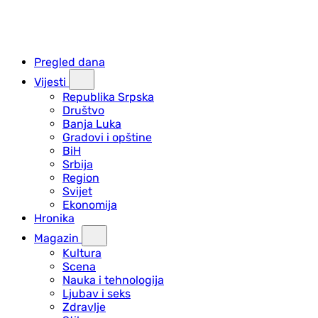
Pregled dana
Vijesti
Republika Srpska
Društvo
Banja Luka
Gradovi i opštine
BiH
Srbija
Region
Svijet
Ekonomija
Hronika
Magazin
Kultura
Scena
Nauka i tehnologija
Ljubav i seks
Zdravlje