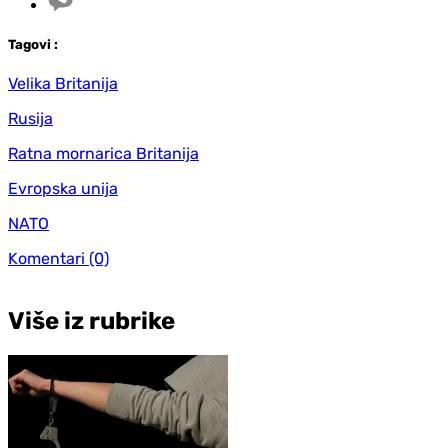
Tag
ovi
:
Velika Britanija
Rusija
Ratna mornarica Britanija
Evropska unija
NATO
Komentari
(0)
Više iz rubrike