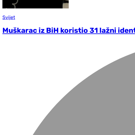
Svijet
Muškarac iz BiH koristio 31 lažni iden