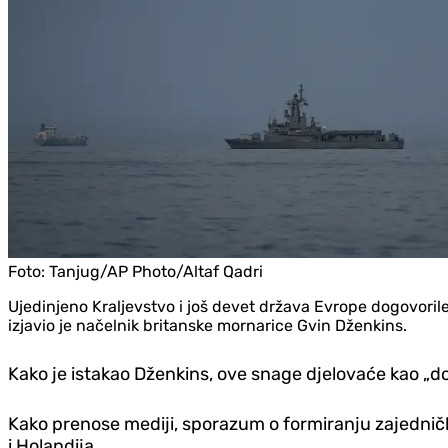
Foto:
Tanjug/AP Photo/Altaf Qadri
Ujedinjeno Kraljevstvo i još devet država Evrope dogovorile
izjavio je načelnik britanske mornarice Gvin Dženkins.
Kako je istakao Dženkins, ove snage djelovaće kao „
Kako prenose mediji, sporazum o formiranju zajedničke
i Holandija.