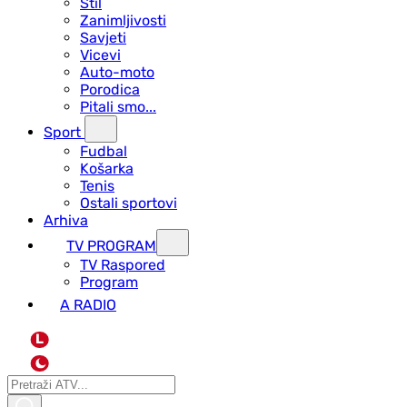
Stil
Zanimljivosti
Savjeti
Vicevi
Auto-moto
Porodica
Pitali smo...
Sport
Fudbal
Košarka
Tenis
Ostali sportovi
Arhiva
TV PROGRAM
ТV Raspored
Program
A RADIO
L