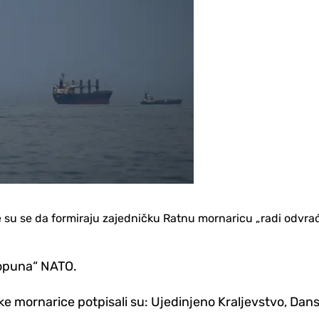
 su se da formiraju zajedničku Ratnu mornaricu „radi odvraća
dopuna“ NATO.
 mornarice potpisali su: Ujedinjeno Kraljevstvo, Dansk