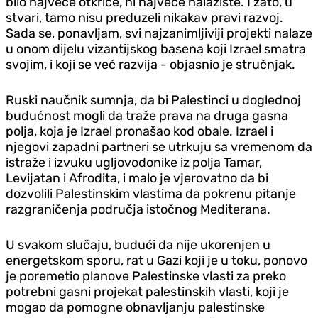
bilo najveće otkriće, ni najveće nalazište. I zato, u
stvari, tamo nisu preduzeli nikakav pravi razvoj.
Sada se, ponavljam, svi najzanimljiviji projekti nalaze
u onom dijelu vizantijskog basena koji Izrael smatra
svojim, i koji se već razvija - objasnio je stručnjak.
Ruski naučnik sumnja, da bi Palestinci u doglednoj
budućnost mogli da traže prava na druga gasna
polja, koja je Izrael pronašao kod obale. Izrael i
njegovi zapadni partneri se utrkuju sa vremenom da
istraže i izvuku ugljovodonike iz polja Tamar,
Levijatan i Afrodita, i malo je vjerovatno da bi
dozvolili Palestinskim vlastima da pokrenu pitanje
razgraničenja područja istočnog Mediterana.
U svakom slučaju, budući da nije ukorenjen u
energetskom sporu, rat u Gazi koji je u toku, ponovo
je poremetio planove Palestinske vlasti za preko
potrebni gasni projekat palestinskih vlasti, koji je
mogao da pomogne obnavljanju palestinske