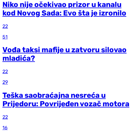
Niko nije očekivao prizor u kanalu
kod Novog Sada: Evo šta je izronilo
22
51
Vođa taksi mafije u zatvoru silovao
mladića?
22
29
Teška saobraćajna nesreća u
Prijedoru: Povrijeđen vozač motora
22
16