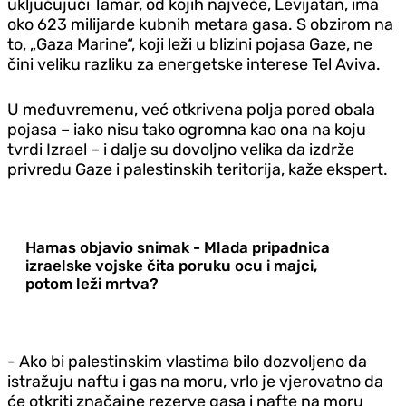
uključujući Tamar, od kojih najveće, Levijatan, ima
oko 623 milijarde kubnih metara gasa. S obzirom na
to, „Gaza Marine“, koji leži u blizini pojasa Gaze, ne
čini veliku razliku za energetske interese Tel Aviva.
U međuvremenu, već otkrivena polja pored obala
pojasa – iako nisu tako ogromna kao ona na koju
tvrdi Izrael – i dalje su dovoljno velika da izdrže
privredu Gaze i palestinskih teritorija, kaže ekspert.
Hamas objavio snimak - Mlada pripadnica
izraelske vojske čita poruku ocu i majci,
potom leži mrtva?
- Ako bi palestinskim vlastima bilo dozvoljeno da
istražuju naftu i gas na moru, vrlo je vjerovatno da
će otkriti značajne rezerve gasa i nafte na moru