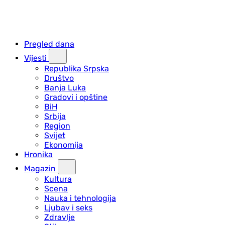
Pregled dana
Vijesti
Republika Srpska
Društvo
Banja Luka
Gradovi i opštine
BiH
Srbija
Region
Svijet
Ekonomija
Hronika
Magazin
Kultura
Scena
Nauka i tehnologija
Ljubav i seks
Zdravlje