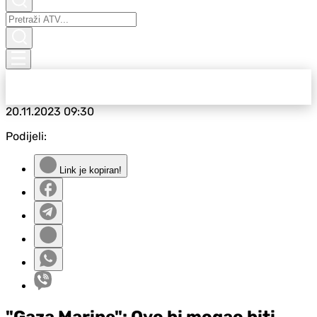
20.11.2023
09:30
Podijeli:
Link je kopiran!
"Gaza Marine": Ovo bi mogao biti