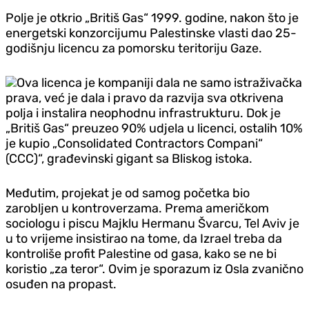
Polje je otkrio „Britiš Gas“ 1999. godine, nakon što je
energetski konzorcijumu Palestinske vlasti dao 25-
godišnju licencu za pomorsku teritoriju Gaze.
Ova licenca je kompaniji dala ne samo istraživačka
prava, već je dala i pravo da razvija sva otkrivena
polja i instalira neophodnu infrastrukturu. Dok je
„Britiš Gas“ preuzeo 90% udjela u licenci, ostalih 10%
je kupio „Consolidated Contractors Compani“
(CCC)“, građevinski gigant sa Bliskog istoka.
Međutim, projekat je od samog početka bio
zarobljen u kontroverzama. Prema američkom
sociologu i piscu Majklu Hermanu Švarcu, Tel Aviv je
u to vrijeme insistirao na tome, da Izrael treba da
kontroliše profit Palestine od gasa, kako se ne bi
koristio „za teror“. Ovim je sporazum iz Osla zvanično
osuđen na propast.