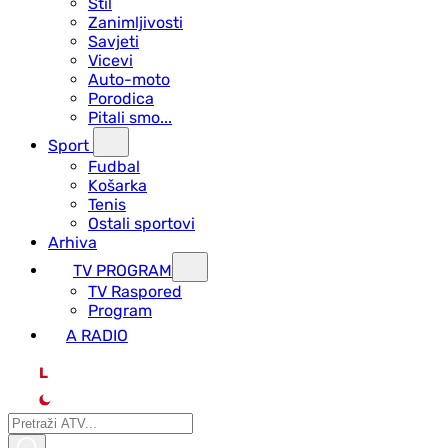
Stil
Zanimljivosti
Savjeti
Vicevi
Auto-moto
Porodica
Pitali smo...
Sport
Fudbal
Košarka
Tenis
Ostali sportovi
Arhiva
TV PROGRAM
ТV Raspored
Program
A RADIO
L