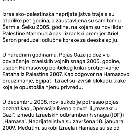
Izraelsko-palestinska neprijateljstva trajala su
otprilike pet godina, a zaustavljena su samitom u
Šarm el Šeiku 2005. godine, na kojem su novi lider
Palestine Mahmud Abas i izraelski premijer Ariel
Šaron preduzeli odlučne korake za deeskalaciju.
U narednim godinama, Pojas Gaze je doživio
povlačenje izraelskih vojnih snaga 2005. godine,
uspon Hamasovog političkog krila i protjerivanje
Fataha iz Palestine 2007. Kao odgovor na Hamasovo
preuzimanje, Egipat i Izrael su izvršili blokadu trake
koja je opustošila njenu privredu.
U decembru 2008, novi sukob je potresao pojas,
poznat kao „Operacija liveno olovo“ ili „masakr u
Gazi“, između Izraelskih odbrambenih snaga (IDF) i
„Hamasa“. Neprijateljstva su završena 18. januara
2009. Međutim, sukobi Izraela i Hamasa su se od