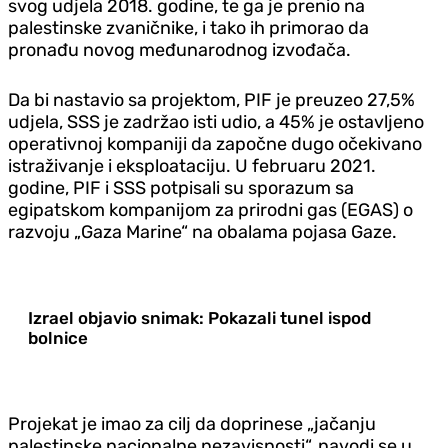
svog udjela 2018. godine, te ga je prenio na
palestinske zvaničnike, i tako ih primorao da
pronađu novog međunarodnog izvođača.
Da bi nastavio sa projektom, PIF je preuzeo 27,5%
udjela, SSS je zadržao isti udio, a 45% je ostavljeno
operativnoj kompaniji da započne dugo očekivano
istraživanje i eksploataciju. U februaru 2021.
godine, PIF i SSS potpisali su sporazum sa
egipatskom kompanijom za prirodni gas (EGAS) o
razvoju „Gaza Marine“ na obalama pojasa Gaze.
Izrael objavio snimak: Pokazali tunel ispod
bolnice
Projekat je imao za cilj da doprinese „jačanju
palestinske nacionalne nezavisnosti“, navodi se u