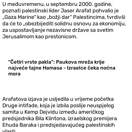
U međuvremenu, u septembru 2000. godine,
poznati palestinski lider Jaser Arafat pohvalio je
„Gaza Marine“ kao „božji dar“ Palestincima, tvrdivši
da će to „obezbijediti solidnu osnovu za ekonomiju,
za uspostavljanje nezavisne države sa svetim
Jerusalimom kao prestonicom.
"Četiri vrste pakla": Paukova mreža krije
najveće tajne Hamasa - Izraelce čeka noćna
mora
Arafatova izjava je usljedila u vrijeme početka
Druge intifade, koja je izbila poslije neuspjelog
samita u Kemp Dejvidu između američkog
predsjednika Bila Klintona, izraelskog premijera
Ehuda Baraka i predsjedavajućeg palestinskih
vlasti.