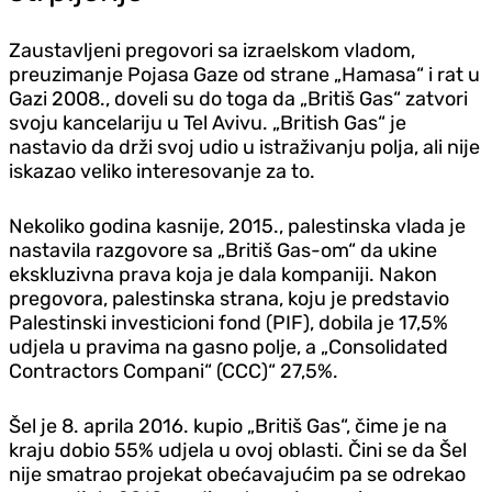
Zaustavljeni pregovori sa izraelskom vladom,
preuzimanje Pojasa Gaze od strane „Hamasa“ i rat u
Gazi 2008., doveli su do toga da „Britiš Gas“ zatvori
svoju kancelariju u Tel Avivu. „British Gas“ je
nastavio da drži svoj udio u istraživanju polja, ali nije
iskazao veliko interesovanje za to.
Nekoliko godina kasnije, 2015., palestinska vlada je
nastavila razgovore sa „Britiš Gas-om“ da ukine
ekskluzivna prava koja je dala kompaniji. Nakon
pregovora, palestinska strana, koju je predstavio
Palestinski investicioni fond (PIF), dobila je 17,5%
udjela u pravima na gasno polje, a
„Consolidated
Contractors Compani“ (CCC)“
27,5%.
Šel je 8. aprila 2016. kupio „Britiš Gas“, čime je na
kraju dobio 55% udjela u ovoj oblasti. Čini se da Šel
nije smatrao projekat obećavajućim pa se odrekao