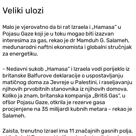
Veliki ulozi
Malo je vjerovatno da bi rat Izraela i „Hamasa“ u
Pojasu Gaze koji je u toku mogao biti izazvan
interesima za gas, rekao je dr Mamduh G. Salameh,
međunarodni naftni ekonomista i globalni stručnjak
za energetiku.
- Nedavni sukob „Hamasa“ i Izraela vodi porijeklo iz
britanske Balfurove deklaracije o uspostavljanju
matičnog doma za Jevreje u Palestini, i raseljavanju
njihovih prvobitnih stanovnika iz njihovih domova.
Koliko ja znam, britanska kompanija „Britiš Gas“, u
ofšor Pojasu Gaze, otkrila je rezerve gasa
procjenjene na 35 milijardi kubnih metara - rekao je
Salameh.
Zaista, trenutno Izrael ima 11 značajnih gasnih polja,