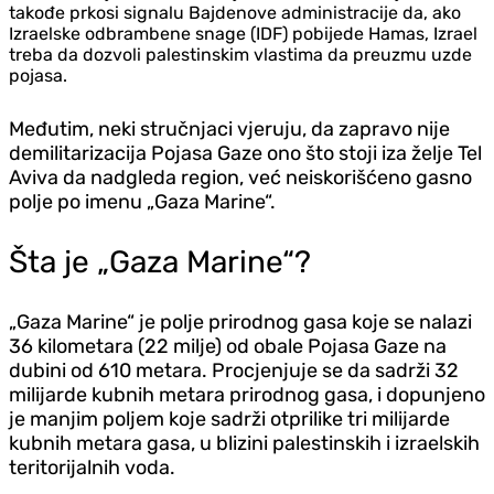
takođe prkosi signalu Bajdenove administracije da, ako
Izraelske odbrambene snage (IDF) pobijede Hamas, Izrael
treba da dozvoli palestinskim vlastima da preuzmu uzde
pojasa.
Međutim, neki stručnjaci vjeruju, da zapravo nije
demilitarizacija Pojasa Gaze ono što stoji iza želje Tel
Aviva da nadgleda region, već neiskorišćeno gasno
polje po imenu „Gaza Marine“.
Šta je „Gaza Marine“?
„Gaza Marine“ je polje prirodnog gasa koje se nalazi
36 kilometara (22 milje) od obale Pojasa Gaze na
dubini od 610 metara. Procjenjuje se da sadrži 32
milijarde kubnih metara prirodnog gasa, i dopunjeno
je manjim poljem koje sadrži otprilike tri milijarde
kubnih metara gasa, u blizini palestinskih i izraelskih
teritorijalnih voda.