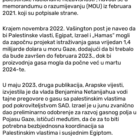
memorandumu o razumijevanju (MOU) iz februara
2021. koji su potpisale strane.
Krajem novembra 2022. Vašington post je naveo da
bi Palestinske vlasti, Egipat, Izrael i „Hamas“ mogli
da započnu projekat istraživanja gasa vrijedan 1,4
milijarde dolara u moru Gaze, dodajući da bi trebalo
da bude završen do februara 2023., dok bi
proizvodnja gasa mogla da počne već u martu
2024-te.
U maju 2023, druga publikacija, Arapske vijesti,
izvjestila je da vlada Benjamina Netanijahua vodi
tajne pregovore o gasu sa palestinskim vlastima
pod pokroviteljstvom SAD. Izrael je u junu zvanično
dao preliminarno odobrenje za razvoj gasnog polja u
Pojasu Gaze, ističući međutim, da će za to biti
potrebna bezbjednosna koordinacija sa
Palestinskim vlastima i susjednim Egiptom.