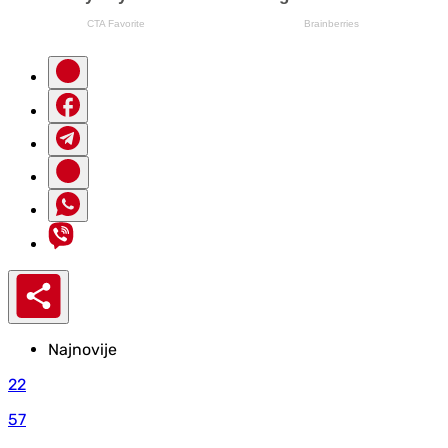
Najnovije
22
57