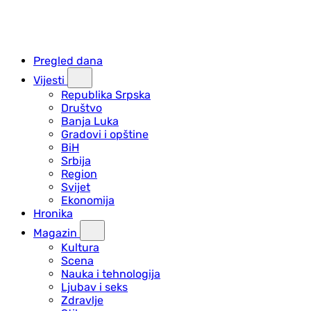
Pregled dana
Vijesti
Republika Srpska
Društvo
Banja Luka
Gradovi i opštine
BiH
Srbija
Region
Svijet
Ekonomija
Hronika
Magazin
Kultura
Scena
Nauka i tehnologija
Ljubav i seks
Zdravlje