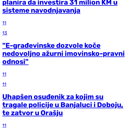
planira da investira 31 milion KM u
sisteme navodnjavanja
11
13
"E-građevinske dozvole koče
nedovoljno ažurni imovinsko-pravni
odnosi"
11
11
Uhapšen osuđenik za kojim su
tragale policije u Banjaluci i Doboju,
te zatvor u Orašju
11