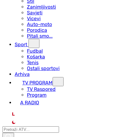
Stil
Zanimljivosti
Savjeti
Vicevi
Auto-moto
Porodica
Pitali smo...
Sport
Fudbal
Košarka
Tenis
Ostali sportovi
Arhiva
TV PROGRAM
ТV Raspored
Program
A RADIO
L