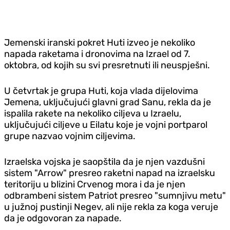
Jemenski iranski pokret Huti izveo je nekoliko
napada raketama i dronovima na Izrael od 7.
oktobra, od kojih su svi presretnuti ili neuspješni.
U četvrtak je grupa Huti, koja vlada dijelovima
Jemena, uključujući glavni grad Sanu, rekla da je
ispalila rakete na nekoliko ciljeva u Izraelu,
uključujući ciljeve u Eilatu koje je vojni portparol
grupe nazvao vojnim ciljevima.
Izraelska vojska je saopštila da je njen vazdušni
sistem "Arrow" presreo raketni napad na izraelsku
teritoriju u blizini Crvenog mora i da je njen
odbrambeni sistem Patriot presreo "sumnjivu metu"
u južnoj pustinji Negev, ali nije rekla za koga veruje
da je odgovoran za napade.