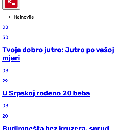
Najnovije
08
30
Tvoje dobro jutro: Jutro po vašoj
mjeri
08
29
U Srpskoj rođeno 20 beba
08
20
Budimpešta bez kruzera, sprud