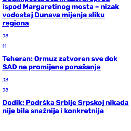
ispod Margaretinog mosta – nizak
vodostaj Dunava mijenja sliku
regiona
08
11
Teheran: Ormuz zatvoren sve dok
SAD ne promijene ponašanje
08
08
Dodik: Podrška Srbije Srpskoj nikada
nije bila snažnija i konkretnija