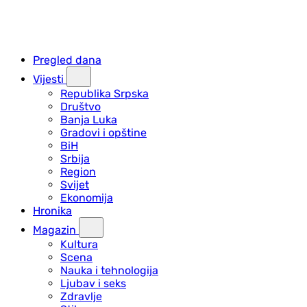
Pregled dana
Vijesti
Republika Srpska
Društvo
Banja Luka
Gradovi i opštine
BiH
Srbija
Region
Svijet
Ekonomija
Hronika
Magazin
Kultura
Scena
Nauka i tehnologija
Ljubav i seks
Zdravlje