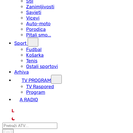
Stil
Zanimljivosti
Savjeti
Vicevi
Auto-moto
Porodica
Pitali smo...
Sport
Fudbal
Košarka
Tenis
Ostali sportovi
Arhiva
TV PROGRAM
ТV Raspored
Program
A RADIO
L