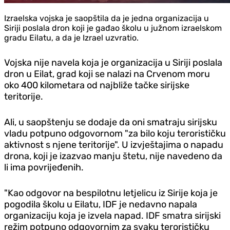
Izraelska vojska je saopštila da je jedna organizacija u
Siriji poslala dron koji je gađao školu u južnom izraelskom
gradu Eilatu, a da je Izrael uzvratio.
Vojska nije navela koja je organizacija u Siriji poslala
dron u Eilat, grad koji se nalazi na Crvenom moru
oko 400 kilometara od najbliže tačke sirijske
teritorije.
Ali, u saopštenju se dodaje da oni smatraju sirijsku
vladu potpuno odgovornom "za bilo koju terorističku
aktivnost s njene teritorije". U izvještajima o napadu
drona, koji je izazvao manju štetu, nije navedeno da
li ima povrijeđenih.
"Kao odgovor na bespilotnu letjelicu iz Sirije koja je
pogodila školu u Eilatu, IDF je nedavno napala
organizaciju koja je izvela napad. IDF smatra sirijski
režim potpuno odgovornim za svaku terorističku