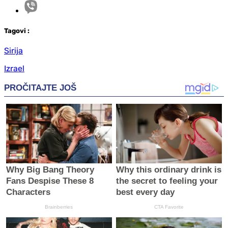
Tag
ovi
:
Sirija
Izrael