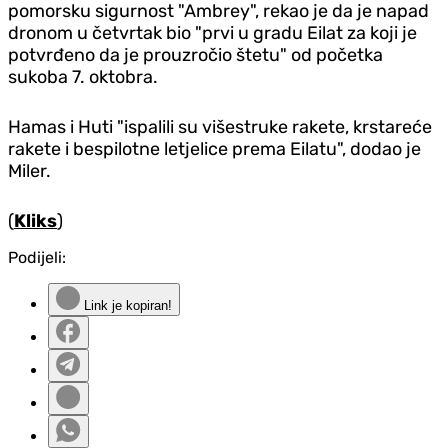
pomorsku sigurnost "Ambrey", rekao je da je napad
dronom u četvrtak bio "prvi u gradu Eilat za koji je
potvrđeno da je prouzročio štetu" od početka
sukoba 7. oktobra.
Hamas i Huti "ispalili su višestruke rakete, krstareće
rakete i bespilotne letjelice prema Eilatu", dodao je
Miler.
(
Kliks
)
Podijeli:
Link je kopiran!