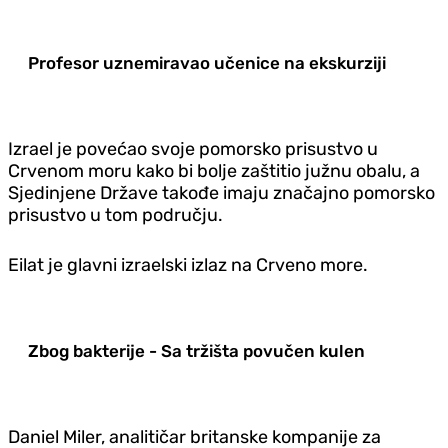
Profesor uznemiravao učenice na ekskurziji
Izrael je povećao svoje pomorsko prisustvo u
Crvenom moru kako bi bolje zaštitio južnu obalu, a
Sjedinjene Države takođe imaju značajno pomorsko
prisustvo u tom području.
Eilat je glavni izraelski izlaz na Crveno more.
Zbog bakterije - Sa tržišta povučen kulen
Daniel Miler, analitičar britanske kompanije za