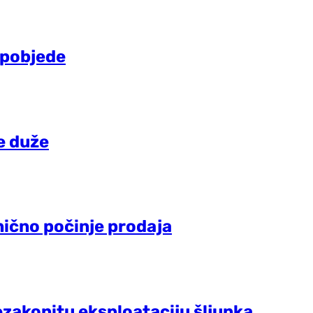
l pobjede
e duže
nično počinje prodaja
ezakonitu eksploataciju šljunka