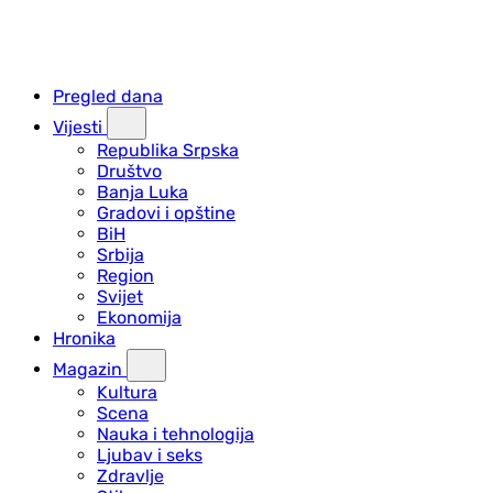
Pregled dana
Vijesti
Republika Srpska
Društvo
Banja Luka
Gradovi i opštine
BiH
Srbija
Region
Svijet
Ekonomija
Hronika
Magazin
Kultura
Scena
Nauka i tehnologija
Ljubav i seks
Zdravlje