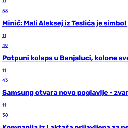
11
53
Minić: Mali Aleksej iz Teslića je simbo
11
49
Potpuni kolaps u Banjaluci, kolone sv
11
43
Samsung otvara novo poglavlje - zva
11
38
Kompanija iz Laktaša prijavljena za n