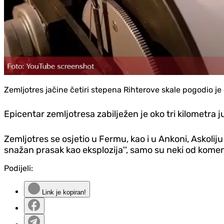
Zemljotres jačine četiri stepena Rihterove skale pogodio je 
Epicentar zemljotresa zabilježen je oko tri kilometra 
Zemljotres se osjetio u Fermu, kao i u Ankoni, Askoliju i
snažan prasak kao eksplozija'', samo su neki od koment
Podijeli:
Link je kopiran!