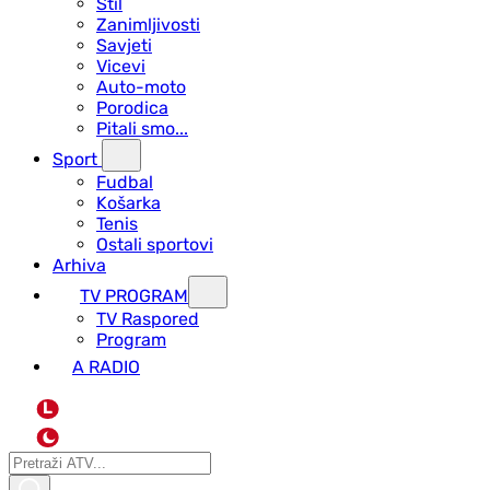
Stil
Zanimljivosti
Savjeti
Vicevi
Auto-moto
Porodica
Pitali smo...
Sport
Fudbal
Košarka
Tenis
Ostali sportovi
Arhiva
TV PROGRAM
ТV Raspored
Program
A RADIO
L