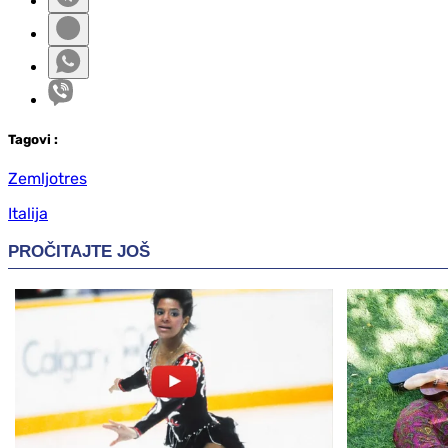
Tag
ovi
:
Zemljotres
Italija