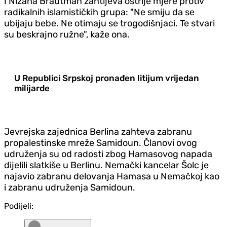
I Nizana Brautman zahtijeva oštrije mjere protiv
radikalnih islamističkih grupa: "Ne smiju da se
ubijaju bebe. Ne otimaju se trogodišnjaci. Te stvari
su beskrajno ružne", kaže ona.
U Republici Srpskoj pronađen litijum vrijedan
milijarde
Jevrejska zajednica Berlina zahteva zabranu
propalestinske mreže Samidoun. Članovi ovog
udruženja su od radosti zbog Hamasovog napada
dijelili slatkiše u Berlinu. Nemački kancelar Šolc je
najavio zabranu delovanja Hamasa u Nemačkoj kao
i zabranu udruženja Samidoun.
Podijeli: