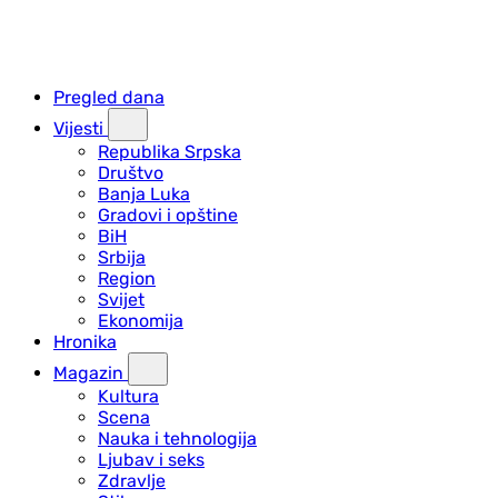
Pregled dana
Vijesti
Republika Srpska
Društvo
Banja Luka
Gradovi i opštine
BiH
Srbija
Region
Svijet
Ekonomija
Hronika
Magazin
Kultura
Scena
Nauka i tehnologija
Ljubav i seks
Zdravlje