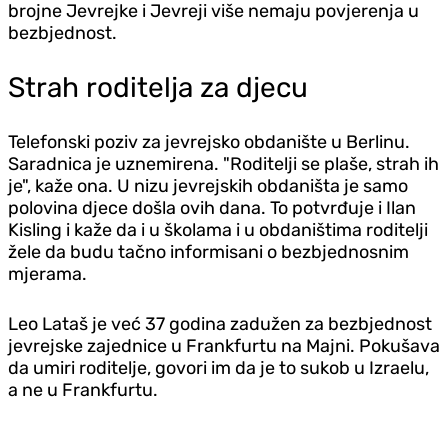
brojne Jevrejke i Jevreji više nemaju povjerenja u
bezbjednost.
Strah roditelja za djecu
Telefonski poziv za jevrejsko obdanište u Berlinu.
Saradnica je uznemirena. "Roditelji se plaše, strah ih
je", kaže ona. U nizu jevrejskih obdaništa je samo
polovina djece došla ovih dana. To potvrđuje i Ilan
Kisling i kaže da i u školama i u obdaništima roditelji
žele da budu tačno informisani o bezbjednosnim
mjerama.
Leo Lataš je već 37 godina zadužen za bezbjednost
jevrejske zajednice u Frankfurtu na Majni. Pokušava
da umiri roditelje, govori im da je to sukob u Izraelu,
a ne u Frankfurtu.