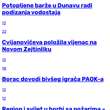
Potopljene barže u Dunavu radi
podizanja vodostaja
12
22
Cvijanovićeva položila vijenac na
Novom Zejtinliku
12
18
Borac dovodi bivšeg igrača PAOK-a
12
12
Region i svijet u borbi sa požarima –