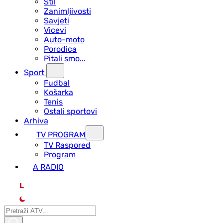
Stil
Zanimljivosti
Savjeti
Vicevi
Auto-moto
Porodica
Pitali smo...
Sport
Fudbal
Košarka
Tenis
Ostali sportovi
Arhiva
TV PROGRAM
ТV Raspored
Program
A RADIO
L