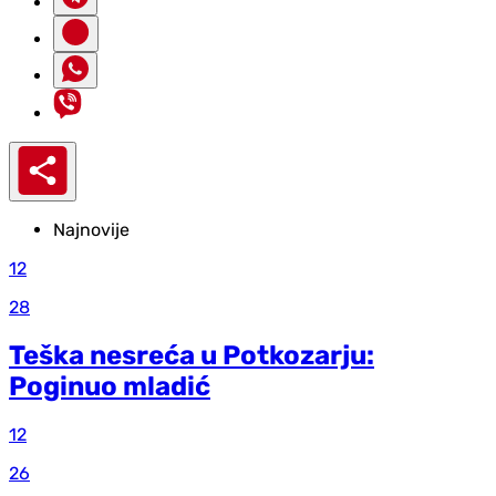
Najnovije
12
28
Teška nesreća u Potkozarju:
Poginuo mladić
12
26