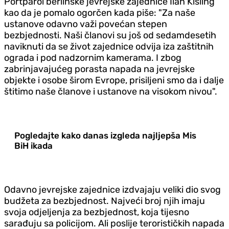
Portparol berlinske jevrejske zajednice Ilan Kisling
kao da je pomalo ogorčen kada piše: "Za naše
ustanove odavno važi povećan stepen
bezbjednosti. Naši članovi su još od sedamdesetih
naviknuti da se život zajednice odvija iza zaštitnih
ograda i pod nadzornim kamerama. I zbog
zabrinjavajućeg porasta napada na jevrejske
objekte i osobe širom Evrope, prisiljeni smo da i dalje
štitimo naše članove i ustanove na visokom nivou".
Pogledajte kako danas izgleda najljepša Mis
BiH ikada
Odavno jevrejske zajednice izdvajaju veliki dio svog
budžeta za bezbjednost. Najveći broj njih imaju
svoja odjeljenja za bezbjednost, koja tijesno
sarađuju sa policijom. Ali poslije terorističkih napada