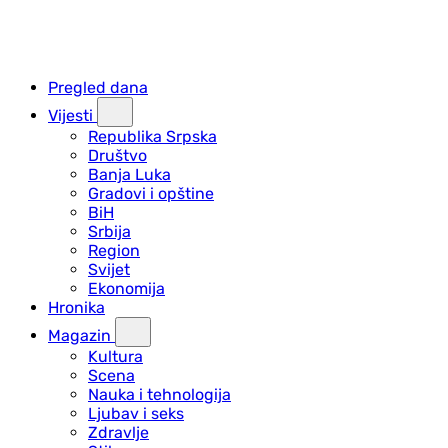
Pregled dana
Vijesti
Republika Srpska
Društvo
Banja Luka
Gradovi i opštine
BiH
Srbija
Region
Svijet
Ekonomija
Hronika
Magazin
Kultura
Scena
Nauka i tehnologija
Ljubav i seks
Zdravlje