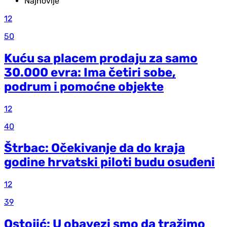
Najnovije
12
50
Kuću sa placem prodaju za samo
30.000 evra: Ima četiri sobe,
podrum i pomoćne objekte
12
40
Štrbac: Očekivanje da do kraja
godine hrvatski piloti budu osuđeni
12
39
Ostojić: U obavezi smo da tražimo