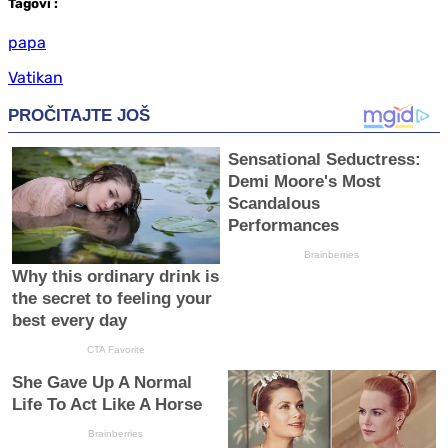
Tag
ovi
:
papa
Vatikan