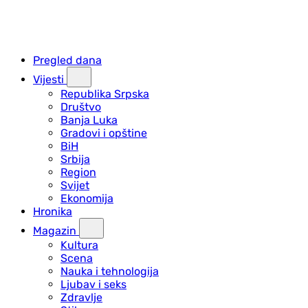
Pregled dana
Vijesti
Republika Srpska
Društvo
Banja Luka
Gradovi i opštine
BiH
Srbija
Region
Svijet
Ekonomija
Hronika
Magazin
Kultura
Scena
Nauka i tehnologija
Ljubav i seks
Zdravlje