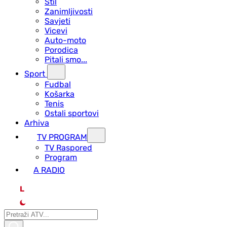
Stil
Zanimljivosti
Savjeti
Vicevi
Auto-moto
Porodica
Pitali smo...
Sport
Fudbal
Košarka
Tenis
Ostali sportovi
Arhiva
TV PROGRAM
ТV Raspored
Program
A RADIO
L