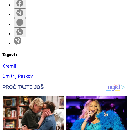
Tag
ovi
:
Kremlj
Dmitrij Peskov