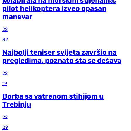
kolabirala na morskim stijenama,
pilot helikoptera izveo opasan
manevar
22
32
Najbolji teniser svijeta završio na
pregledima, poznato šta se dešava
22
19
Borba sa vatrenom stihijom u
Trebinju
22
09