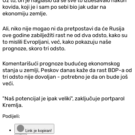
Uz to, on je naglasio da se sve to izdešavalo nakon
kovida, koji je i sam po sebi bio jak udar na
ekonomiju zemlje.
Ali, niko nije mogao ni da pretpostavi da će Rusija
ove godine zabilježiti rast ne od dva odsto, kako su
to mislili Evropljani, već, kako pokazuju naše
prognoze, skoro tri odsto.
Komentarišući prognoze budućeg ekonomskog
stanja u zemlji, Peskov danas kaže da rast BDP-a od
tri odsto nije dovoljan - potrebno je da on bude još
veći.
"Naš potencijal je ipak veliki", zaključuje portparol
Kremlja.
Podijeli:
Link je kopiran!