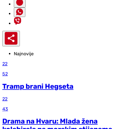
Najnovije
22
52
Tramp brani Hegseta
22
43
Drama na Hvaru: Mlada žena