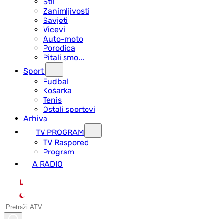
Stil
Zanimljivosti
Savjeti
Vicevi
Auto-moto
Porodica
Pitali smo...
Sport
Fudbal
Košarka
Tenis
Ostali sportovi
Arhiva
TV PROGRAM
ТV Raspored
Program
A RADIO
L