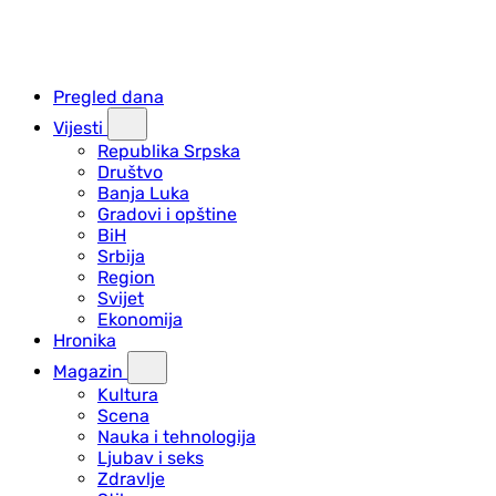
Pregled dana
Vijesti
Republika Srpska
Društvo
Banja Luka
Gradovi i opštine
BiH
Srbija
Region
Svijet
Ekonomija
Hronika
Magazin
Kultura
Scena
Nauka i tehnologija
Ljubav i seks
Zdravlje