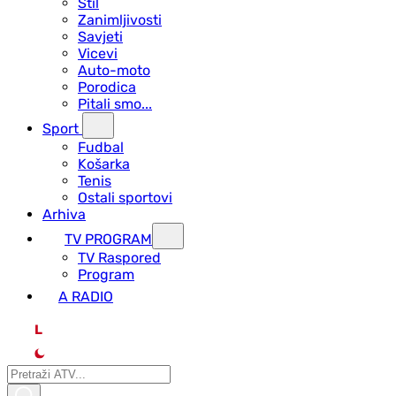
Stil
Zanimljivosti
Savjeti
Vicevi
Auto-moto
Porodica
Pitali smo...
Sport
Fudbal
Košarka
Tenis
Ostali sportovi
Arhiva
TV PROGRAM
ТV Raspored
Program
A RADIO
L