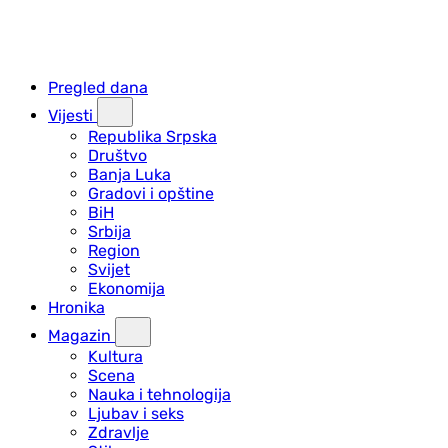
Pregled dana
Vijesti
Republika Srpska
Društvo
Banja Luka
Gradovi i opštine
BiH
Srbija
Region
Svijet
Ekonomija
Hronika
Magazin
Kultura
Scena
Nauka i tehnologija
Ljubav i seks
Zdravlje