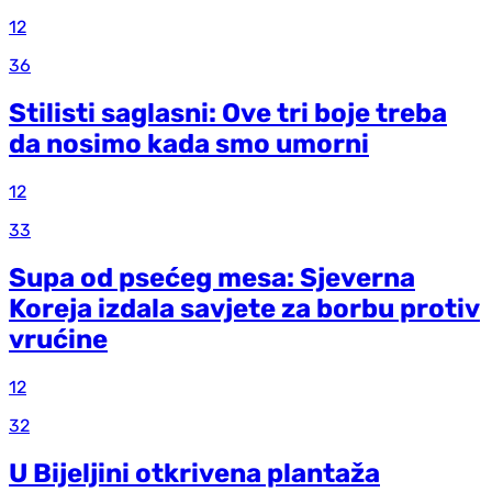
12
36
Stilisti saglasni: Ove tri boje treba
da nosimo kada smo umorni
12
33
Supa od psećeg mesa: Sjeverna
Koreja izdala savjete za borbu protiv
vrućine
12
32
U Bijeljini otkrivena plantaža