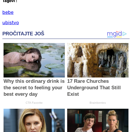
Tag
ovi
:
bebe
ubistvo