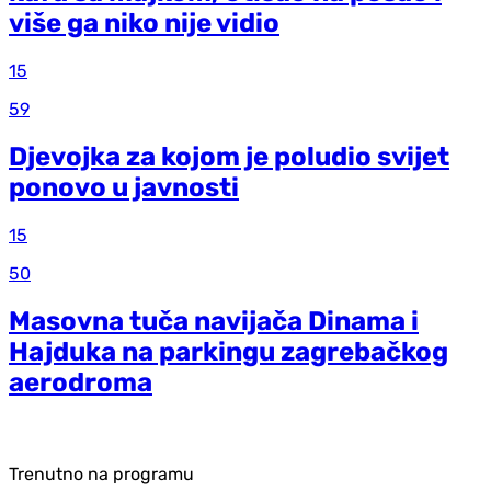
više ga niko nije vidio
15
59
Djevojka za kojom je poludio svijet
ponovo u javnosti
15
50
Masovna tuča navijača Dinama i
Hajduka na parkingu zagrebačkog
aerodroma
Trenutno na programu