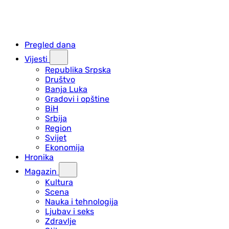
Pregled dana
Vijesti
Republika Srpska
Društvo
Banja Luka
Gradovi i opštine
BiH
Srbija
Region
Svijet
Ekonomija
Hronika
Magazin
Kultura
Scena
Nauka i tehnologija
Ljubav i seks
Zdravlje