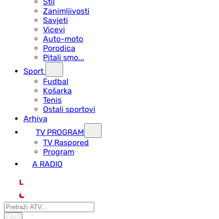
Stil
Zanimljivosti
Savjeti
Vicevi
Auto-moto
Porodica
Pitali smo...
Sport
Fudbal
Košarka
Tenis
Ostali sportovi
Arhiva
TV PROGRAM
ТV Raspored
Program
A RADIO
L