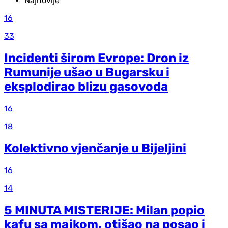
Najnovije
16
33
Incidenti širom Evrope: Dron iz
Rumunije ušao u Bugarsku i
eksplodirao blizu gasovoda
16
18
Kolektivno vjenčanje u Bijeljini
16
14
5 MINUTA MISTERIJE: Milan popio
kafu sa majkom, otišao na posao i