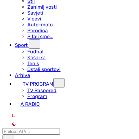
Stil
Zanimljivosti
Savjeti
Vicevi
Auto-moto
Porodica
Pitali smo...
Sport
Fudbal
Košarka
Tenis
Ostali sportovi
Arhiva
TV PROGRAM
ТV Raspored
Program
A RADIO
L