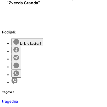
''Zvezda Granda''
Podijeli:
Link je kopiran!
Tag
ovi
:
tragedija