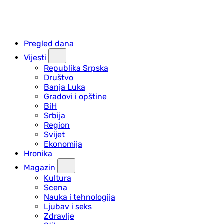
Pregled dana
Vijesti
Republika Srpska
Društvo
Banja Luka
Gradovi i opštine
BiH
Srbija
Region
Svijet
Ekonomija
Hronika
Magazin
Kultura
Scena
Nauka i tehnologija
Ljubav i seks
Zdravlje