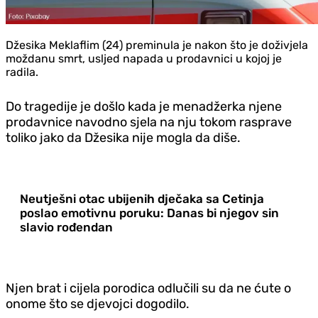
Džesika Meklaflim (24) preminula je nakon što je doživjela
moždanu smrt, usljed napada u prodavnici u kojoj je
radila.
Do tragedije je došlo kada je menadžerka njene
prodavnice navodno sjela na nju tokom rasprave
toliko jako da Džesika nije mogla da diše.
Neutješni otac ubijenih dječaka sa Cetinja
poslao emotivnu poruku: Danas bi njegov sin
slavio rođendan
Njen brat i cijela porodica odlučili su da ne ćute o
onome što se djevojci dogodilo.