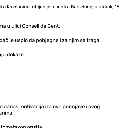
o Kavčaninu, ubijen je u centru Barselone, u utorak, 15.
a u ulici Consell de Cent.
ač je uspio da pobjegne i za njim se traga.
jaju dokaze.
do danas motivacija iza ove pucnjave i ovog
orima.
automatskog oružja.