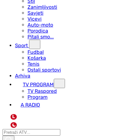
Stil
Zanimljivosti
Savjeti
Vicevi
Auto-moto
Porodica
Pitali smo...
Sport
Fudbal
Košarka
Tenis
Ostali sportovi
Arhiva
TV PROGRAM
ТV Raspored
Program
A RADIO
L