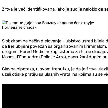
Žrtva je već identifikovana, iako je sudija naložio da se
S obzirom na način djelovanja - ubistvo usred bijela 
da li je ubijeni povezan sa organizovanim kriminalom.
drogom. Pored Medicinskog sistema za hitne slučajeve
Mosos d'Esquadra (Policije Arro), naoružani dugim or
Glavna hipoteza, u ovom trenutku, je da je žrtva ulazil
uzeli otiske prstiju sa ulaznih vrata, na kojima su se v