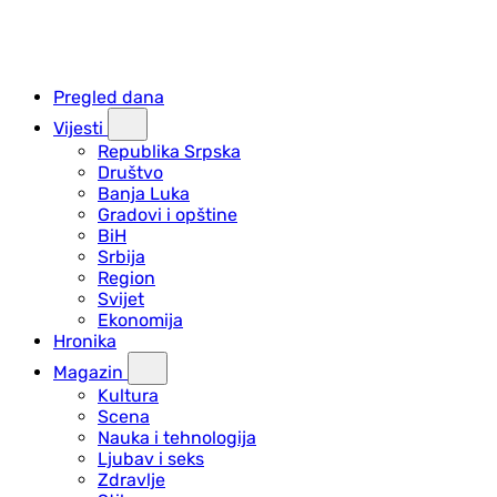
Pregled dana
Vijesti
Republika Srpska
Društvo
Banja Luka
Gradovi i opštine
BiH
Srbija
Region
Svijet
Ekonomija
Hronika
Magazin
Kultura
Scena
Nauka i tehnologija
Ljubav i seks
Zdravlje