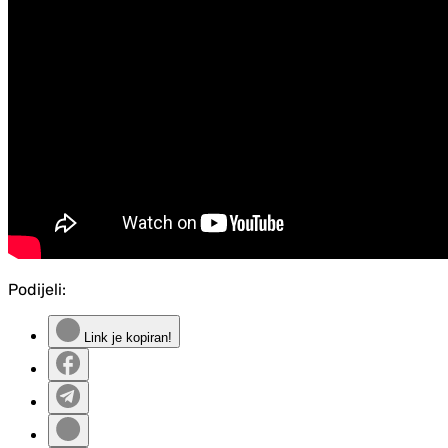
Podijeli:
Link je kopiran!