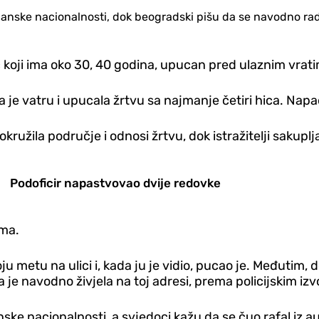
nske nacionalnosti, dok beogradski pišu da se navodno radi 
 koji ima oko 30, 40 godina, upucan pred ulaznim vratim
e vatru i upucala žrtvu sa najmanje četiri hica. Napad
 okružila područje i odnosi žrtvu, dok istražitelji sakupl
Podoficir napastvovao dvije redovke
ima.
 metu na ulici i, kada ju je vidio, pucao je. Međutim, 
 je navodno živjela na toj adresi, prema policijskim izv
ske nacionalnosti, a svjedoci kažu da se čuo rafal iz 