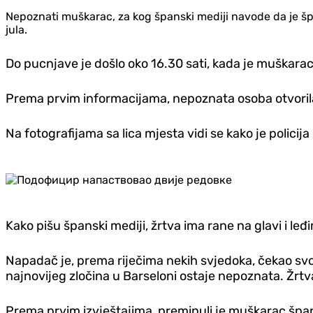
Nepoznati muškarac, za kog španski mediji navode da je špa
jula.
Do pucnjave je došlo oko 16.30 sati, kada je muškarac
Prema prvim informacijama, nepoznata osoba otvorila j
Na fotografijama sa lica mjesta vidi se kako je policija
Kako pišu španski mediji, žrtva ima rane na glavi i leđ
Napadač je, prema riječima nekih svjedoka, čekao svoju
najnovijeg zločina u Barseloni ostaje nepoznata. Žrtva
Prema prvim izvještajima, preminuli je muškarac špan