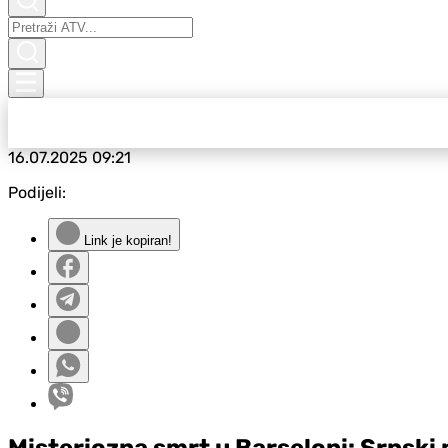
16.07.2025
09:21
Podijeli:
Link je kopiran!
Misteriozna smrt u Barseloni: Srpski m