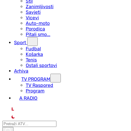
Stil
Zanimljivosti
Savjeti
Vicevi
Auto-moto
Porodica
Pitali smo...
Sport
Fudbal
Košarka
Tenis
Ostali sportovi
Arhiva
TV PROGRAM
ТV Raspored
Program
A RADIO
L