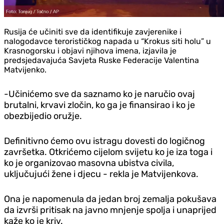
Rusija će učiniti sve da identifikuje zavjerenike i
nalogodavce terorističkog napada u “Krokus siti holu” u
Krasnogorsku i objavi njihova imena, izjavila je
predsjedavajuća Savjeta Ruske Federacije Valentina
Matvijenko.
-Učinićemo sve da saznamo ko je naručio ovaj
brutalni, krvavi zločin, ko ga je finansirao i ko je
obezbijedio oružje.
Definitivno ćemo ovu istragu dovesti do logičnog
završetka. Otkrićemo cijelom svijetu ko je iza toga i
ko je organizovao masovna ubistva civila,
uključujući žene i djecu - rekla je Matvijenkova.
Ona je napomenula da jedan broj zemalja pokušava
da izvrši pritisak na javno mnjenje spolja i unaprijed
kaže ko je kriv.