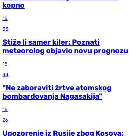
kopno
15
55
Stiže li samer kiler: Poznati
meteorolog objavio novu prognozu
15
44
"Ne zaboraviti žrtve atomskog
bombardovanja Nagasakija"
15
26
Upozorenje iz Rusije zbog Kosova: