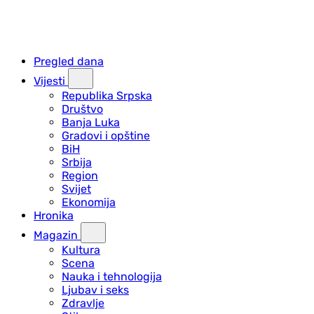
Pregled dana
Vijesti
Republika Srpska
Društvo
Banja Luka
Gradovi i opštine
BiH
Srbija
Region
Svijet
Ekonomija
Hronika
Magazin
Kultura
Scena
Nauka i tehnologija
Ljubav i seks
Zdravlje