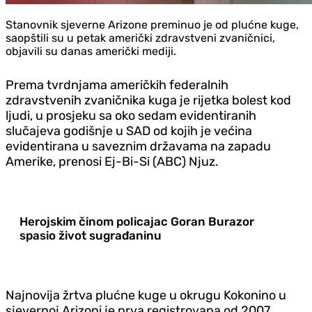
Stanovnik sjeverne Arizone preminuo je od plućne kuge,
saopštili su u petak američki zdravstveni zvaničnici,
objavili su danas američki mediji.
Prema tvrdnjama američkih federalnih
zdravstvenih zvaničnika kuga je rijetka bolest kod
ljudi, u prosjeku sa oko sedam evidentiranih
slučajeva godišnje u SAD od kojih je većina
evidentirana u saveznim državama na zapadu
Amerike, prenosi Ej-Bi-Si (ABC) Njuz.
Herojskim činom policajac Goran Burazor
spasio život sugrađaninu
Najnovija žrtva plućne kuge u okrugu Kokonino u
sjevernoj Arizoni je prva registrovana od 2007.