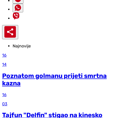
Najnovije
16
14
Poznatom golmanu prijeti smrtna
kazna
16
03
Tajfun "Delfin" stigao na kinesko