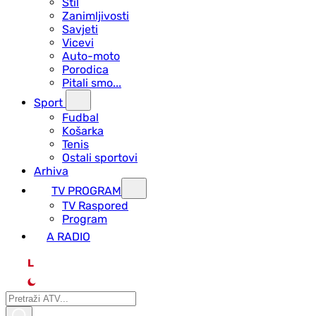
Stil
Zanimljivosti
Savjeti
Vicevi
Auto-moto
Porodica
Pitali smo...
Sport
Fudbal
Košarka
Tenis
Ostali sportovi
Arhiva
TV PROGRAM
ТV Raspored
Program
A RADIO
L