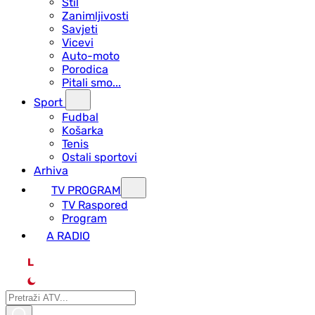
Stil
Zanimljivosti
Savjeti
Vicevi
Auto-moto
Porodica
Pitali smo...
Sport
Fudbal
Košarka
Tenis
Ostali sportovi
Arhiva
TV PROGRAM
ТV Raspored
Program
A RADIO
L