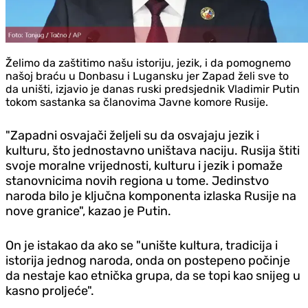
Želimo da zaštitimo našu istoriju, jezik, i da pomognemo
našoj braću u Donbasu i Lugansku jer Zapad želi sve to
da uništi, izjavio je danas ruski predsjednik Vladimir Putin
tokom sastanka sa članovima Javne komore Rusije.
"Zapadni osvajači željeli su da osvajaju jezik i
kulturu, što jednostavno uništava naciju. Rusija štiti
svoje moralne vrijednosti, kulturu i jezik i pomaže
stanovnicima novih regiona u tome. Jedinstvo
naroda bilo je ključna komponenta izlaska Rusije na
nove granice", kazao je Putin.
On je istakao da ako se "unište kultura, tradicija i
istorija jednog naroda, onda on postepeno počinje
da nestaje kao etnička grupa, da se topi kao snijeg u
kasno proljeće".