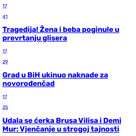
17
41
Tragedija! Žena i beba poginule u
prevrtanju glisera
17
29
Grad u BiH ukinuo naknade za
novorođenčad
17
25
Udala se ćerka Brusa Vilisa i Demi
Mur: Vjenčanje u strogoj tajnosti