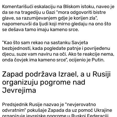
Komentarišući eskalaciju na Bliskom istoku, naveo je
da se na tragediju u Gazi "mora odgovoriti bistre
glave, sa razumijevanjem gdje je korijen zla",
napomenuvši da ljudi koji mirno gledaju na ono što
se dešava tamo imaju kameno srce.
"Kao što sam rekao na sastanku Savjeta
bezbjednosti, kada pogledate patnje i povrijeđenu
djecu, suze vam naviru na oči. Ako te reakcije nema,
onda čovjek ima kameno srce", ocijenio je Putin.
Zapad podržava Izrael, a u Rusiji
organizuju pogrome nad
Jevrejima
Predsjednik Rusije nazvao je "nevjerovatno
odvratnim" pokušaje Zapada da uz pomoć Ukrajine
organizuje jevrejske pogrome u Ruskoj Federaciji.