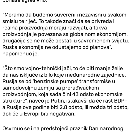
"Moramo da budemo suvereni i nezavisni u svakom
smislu te riječ. To takođe znači da se privreda i
realna proizvodnja moraju razvijati, a takva
proizvodnja je povezana sa globalnom ekonomijom,
drugačije se ne može opstati u savremenom svijetu.
Ruska ekonomija ne odustajemo od planova",
napomenuo je.
"Što smo vojno-tehnički jači, to će biti manje želje
da nas isključe iz bilo koje međunarodne zajednice.
Rusija se od 'benzinske pumpe' transformiše u
samodovoljnu zemlju sa prerađivačkom
proizvodnjom, koja sada čini 43 odsto ekonomske
strukture", naveo je Putin, istakavši da će rast BDP-
a Rusije ove godine biti 2,8 odsto, ili možda tri odsto,
dok će u Evropi biti negativan.
Osvrnuo se i na predstojeći praznik Dan narodnog