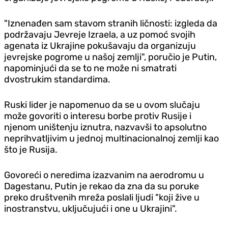
"Iznenađen sam stavom stranih ličnosti: izgleda da
podržavaju Jevreje Izraela, a uz pomoć svojih
agenata iz Ukrajine pokušavaju da organizuju
jevrejske pogrome u našoj zemlji", poručio je Putin,
napominjući da se to ne može ni smatrati
dvostrukim standardima.
Ruski lider je napomenuo da se u ovom slučaju
može govoriti o interesu borbe protiv Rusije i
njenom uništenju iznutra, nazvavši to apsolutno
neprihvatljivim u jednoj multinacionalnoj zemlji kao
što je Rusija.
Govoreći o neredima izazvanim na aerodromu u
Dagestanu, Putin je rekao da zna da su poruke
preko društvenih mreža poslali ljudi "koji žive u
inostranstvu, uključujući i one u Ukrajini".