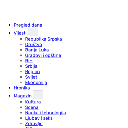
Pregled dana
Vijesti
Republika Srpska
Društvo
Banja Luka
Gradovi i opštine
BiH
Srbija
Region
Svijet
Ekonomija
Hronika
Magazin
Kultura
Scena
Nauka i tehnologija
Ljubav i seks
Zdravlje