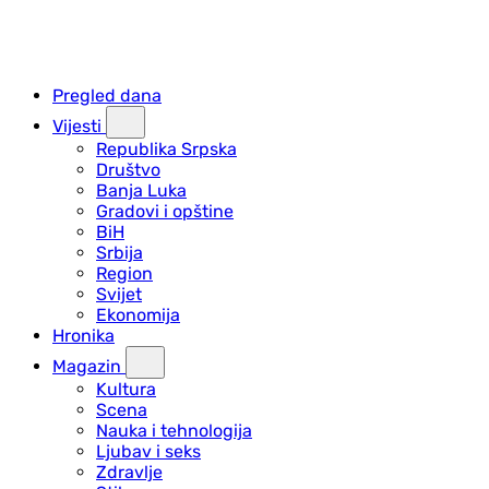
Pregled dana
Vijesti
Republika Srpska
Društvo
Banja Luka
Gradovi i opštine
BiH
Srbija
Region
Svijet
Ekonomija
Hronika
Magazin
Kultura
Scena
Nauka i tehnologija
Ljubav i seks
Zdravlje