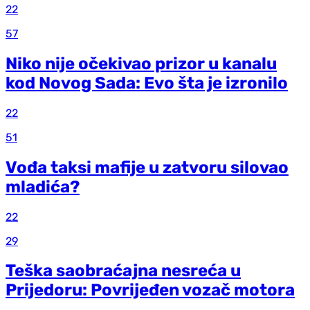
22
57
Niko nije očekivao prizor u kanalu
kod Novog Sada: Evo šta je izronilo
22
51
Vođa taksi mafije u zatvoru silovao
mladića?
22
29
Teška saobraćajna nesreća u
Prijedoru: Povrijeđen vozač motora