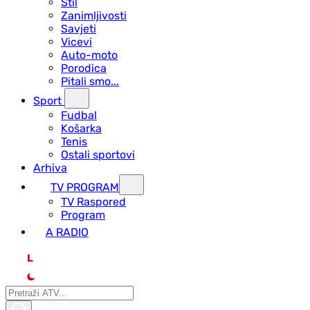
Stil
Zanimljivosti
Savjeti
Vicevi
Auto-moto
Porodica
Pitali smo...
Sport
Fudbal
Košarka
Tenis
Ostali sportovi
Arhiva
TV PROGRAM
ТV Raspored
Program
A RADIO
L