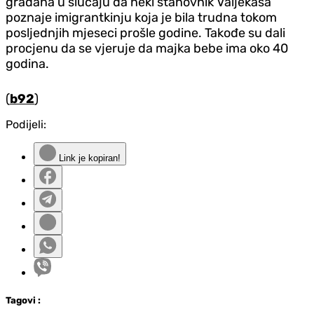
građana u slučaju da neki stanovnik Valjekasa
poznaje imigrantkinju koja je bila trudna tokom
posljednjih mjeseci prošle godine. Takođe su dali
procjenu da se vjeruje da majka bebe ima oko 40
godina.
(
b92
)
Podijeli:
Link je kopiran!
Tag
ovi
: