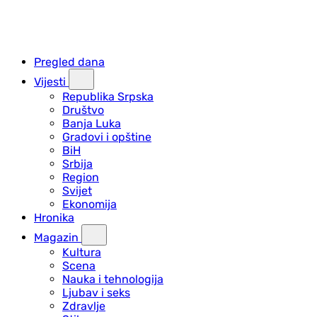
Pregled dana
Vijesti
Republika Srpska
Društvo
Banja Luka
Gradovi i opštine
BiH
Srbija
Region
Svijet
Ekonomija
Hronika
Magazin
Kultura
Scena
Nauka i tehnologija
Ljubav i seks
Zdravlje