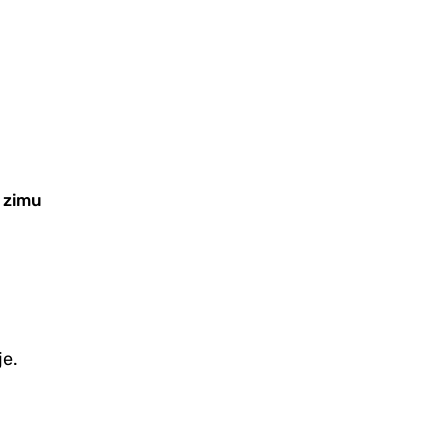
a zimu
je.