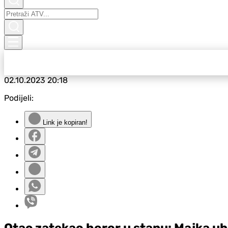
02.10.2023
20:18
Podijeli:
Link je kopiran!
Otac zatekao horor u stanu: Majka ubi