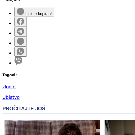
Link je kopiran!
Tag
ovi
:
zločin
Ubistvo