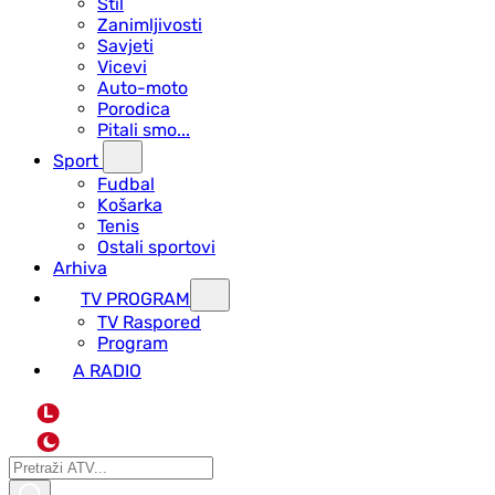
Stil
Zanimljivosti
Savjeti
Vicevi
Auto-moto
Porodica
Pitali smo...
Sport
Fudbal
Košarka
Tenis
Ostali sportovi
Arhiva
TV PROGRAM
ТV Raspored
Program
A RADIO
L