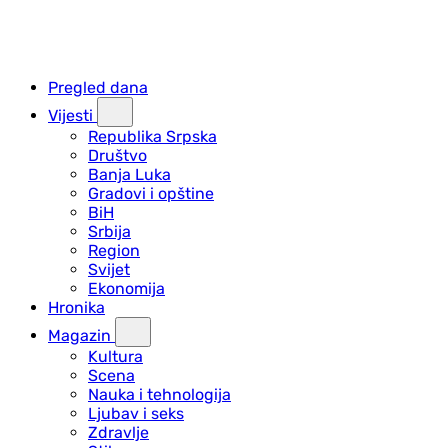
Pregled dana
Vijesti
Republika Srpska
Društvo
Banja Luka
Gradovi i opštine
BiH
Srbija
Region
Svijet
Ekonomija
Hronika
Magazin
Kultura
Scena
Nauka i tehnologija
Ljubav i seks
Zdravlje