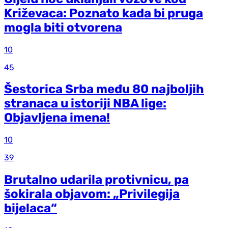
Križevaca: Poznato kada bi pruga
mogla biti otvorena
10
45
Šestorica Srba među 80 najboljih
stranaca u istoriji NBA lige:
Objavljena imena!
10
39
Brutalno udarila protivnicu, pa
šokirala objavom: „Privilegija
bijelaca“