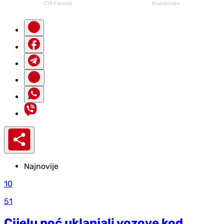
Najnovije
10
51
Cijelu noć uklanjali vozove kod