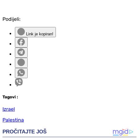
Podijeli:
Link je kopiran!
Tag
ovi
:
Izrael
Palestina