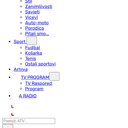
Stil
Zanimljivosti
Savjeti
Vicevi
Auto-moto
Porodica
Pitali smo...
Sport
Fudbal
Košarka
Tenis
Ostali sportovi
Arhiva
TV PROGRAM
ТV Raspored
Program
A RADIO
L