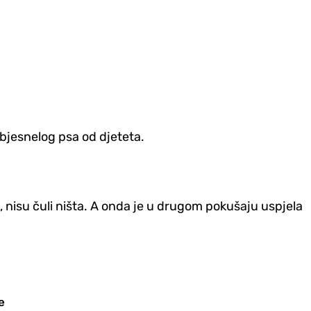
objesnelog psa od djeteta.
t, nisu čuli ništa. A onda je u drugom pokušaju uspjela
e