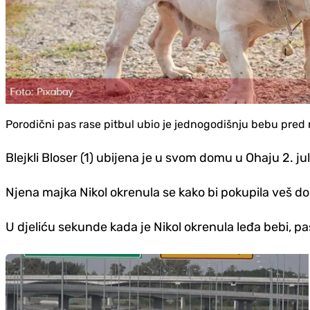
Porodični pas rase pitbul ubio je jednogodišnju bebu pre
Blejkli Bloser (1) ubijena je u svom domu u Ohaju 2. ju
Njena majka Nikol okrenula se kako bi pokupila veš dok j
U djeliću sekunde kada je Nikol okrenula leđa bebi, pa