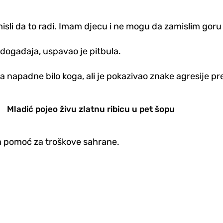
misli da to radi. Imam djecu i ne mogu da zamislim goru
 događaja, uspavao je pitbula.
da napadne bilo koga, ali je pokazivao znake agresije p
Mladić pojeo živu zlatnu ribicu u pet šopu
a pomoć za troškove sahrane.