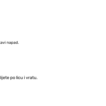
tavi napad.
ete po licu i vratu.