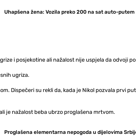
Uhapšena žena: Vozila preko 200 na sat auto-putem
ize i posjekotine ali nažalost nije uspjela da odvoji p
snih ugriza.
m. Dispečeri su rekli da, kada je Nikol pozvala prvi pu
, ali je nažalost beba ubrzo proglašena mrtvom.
Proglašena elementarna nepogoda u dijelovima Srbij