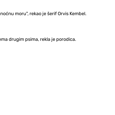
 noćnu moru", rekao je šerif Orvis Kembel.
rema drugim psima, rekla je porodica.