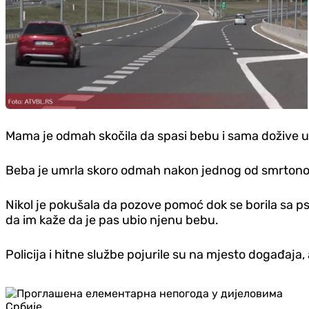
Mama je odmah skočila da spasi bebu i sama dožive ugr
Beba je umrla skoro odmah nakon jednog od smrtono
Nikol je pokušala da pozove pomoć dok se borila sa pso
da im kaže da je pas ubio njenu bebu.
Policija i hitne službe pojurile su na mjesto događaja