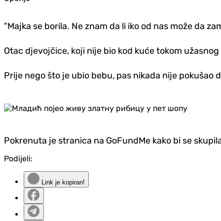
"Majka se borila. Ne znam da li iko od nas može da za
Otac djevojčice, koji nije bio kod kuće tokom užasnog
Prije nego što je ubio bebu, pas nikada nije pokušao 
Pokrenuta je stranica na GoFundMe kako bi se skupil
Podijeli:
Link je kopiran!