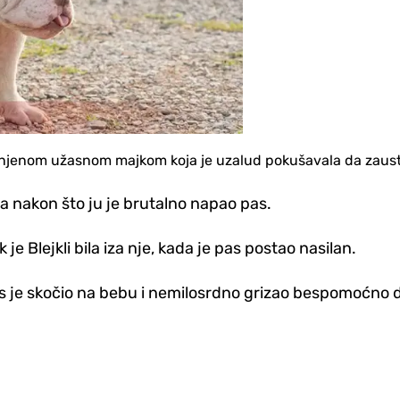
d njenom užasnom majkom koja je uzalud pokušavala da zaus
la nakon što ju je brutalno napao pas.
e Blejkli bila iza nje, kada je pas postao nasilan.
s je skočio na bebu i nemilosrdno grizao bespomoćno dij