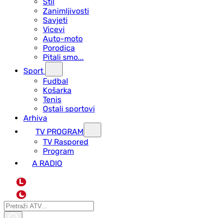
Stil
Zanimljivosti
Savjeti
Vicevi
Auto-moto
Porodica
Pitali smo...
Sport
Fudbal
Košarka
Tenis
Ostali sportovi
Arhiva
TV PROGRAM
ТV Raspored
Program
A RADIO
L