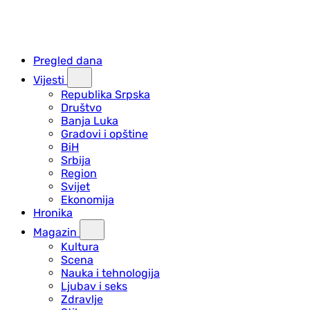
Pregled dana
Vijesti
Republika Srpska
Društvo
Banja Luka
Gradovi i opštine
BiH
Srbija
Region
Svijet
Ekonomija
Hronika
Magazin
Kultura
Scena
Nauka i tehnologija
Ljubav i seks
Zdravlje