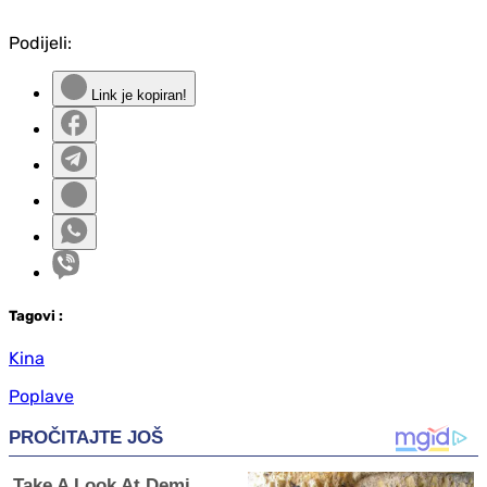
Podijeli:
Link je kopiran!
Tag
ovi
:
Kina
Poplave