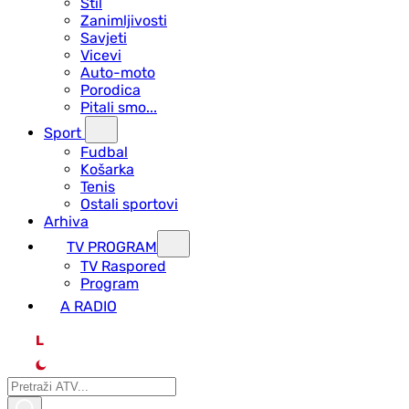
Stil
Zanimljivosti
Savjeti
Vicevi
Auto-moto
Porodica
Pitali smo...
Sport
Fudbal
Košarka
Tenis
Ostali sportovi
Arhiva
TV PROGRAM
ТV Raspored
Program
A RADIO
L