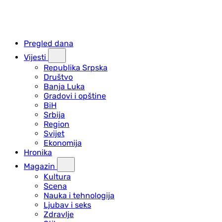
Pregled dana
Vijesti
Republika Srpska
Društvo
Banja Luka
Gradovi i opštine
BiH
Srbija
Region
Svijet
Ekonomija
Hronika
Magazin
Kultura
Scena
Nauka i tehnologija
Ljubav i seks
Zdravlje