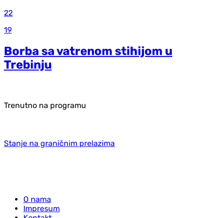
22
19
Borba sa vatrenom stihijom u
Trebinju
Trenutno na programu
Stanje na graničnim prelazima
O nama
Impresum
Kontakt