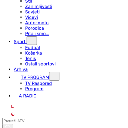
Stil
Zanimljivosti
Savjeti
Vicevi
Auto-moto
Porodica
Pitali smo...
Sport
Fudbal
Košarka
Tenis
Ostali sportovi
Arhiva
TV PROGRAM
ТV Raspored
Program
A RADIO
L