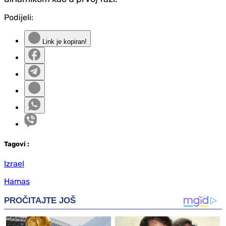
Podijeli:
Link je kopiran!
Tag
ovi
:
Izrael
Hamas