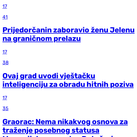
17
41
Prijedorčanin zaboravio ženu Jelenu
na graničnom prelazu
17
38
Ovaj grad uvodi vještačku
inteligenciju za obradu hitnih poziva
17
35
Graorac: Nema nikakvog osnova za
traženje posebnog statusa