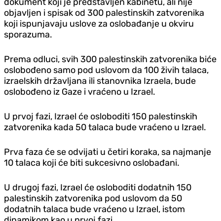
dokument koji je predstavljen kabinetu, ali nije
objavljen i spisak od 300 palestinskih zatvorenika
koji ispunjavaju uslove za oslobađanje u okviru
sporazuma.
Prema odluci, svih 300 palestinskih zatvorenika biće
oslobođeno samo pod uslovom da 100 živih talaca,
izraelskih državljana ili stanovnika Izraela, bude
oslobođeno iz Gaze i vraćeno u Izrael.
U prvoj fazi, Izrael će osloboditi 150 palestinskih
zatvorenika kada 50 talaca bude vraćeno u Izrael.
Prva faza će se odvijati u četiri koraka, sa najmanje
10 talaca koji će biti sukcesivno oslobađani.
U drugoj fazi, Izrael će osloboditi dodatnih 150
palestinskih zatvorenika pod uslovom da 50
dodatnih talaca bude vraćeno u Izrael, istom
dinamikom kao u prvoj fazi.