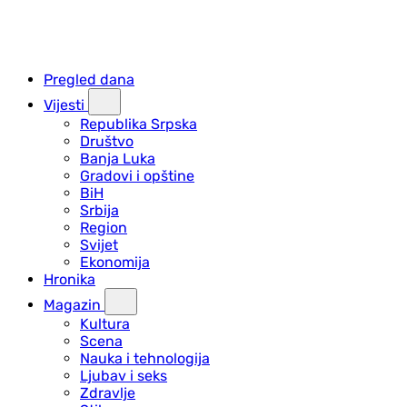
Pregled dana
Vijesti
Republika Srpska
Društvo
Banja Luka
Gradovi i opštine
BiH
Srbija
Region
Svijet
Ekonomija
Hronika
Magazin
Kultura
Scena
Nauka i tehnologija
Ljubav i seks
Zdravlje