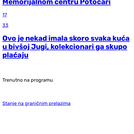
Memorijalnom centru Potočari
17
33
Ovo je nekad imala skoro svaka kuća
u bivšoj Jugi, kolekcionari ga skupo
plaćaju
Trenutno na programu
Stanje na graničnim prelazima