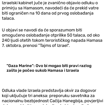
Izraelski kabinet juče je zvanično objavio odluku o
primirju sa Hamasom, navodeći da će prekid vatre
biti ograničen na 10 dana od prvog oslobađanja
talaca.
U objavi se navodi da će sporazumom biti
omogućeno oslobađanje otprilike 50 talaca, od oko
240 ljudi otetih tokom terorističkog napada Hamasa
7. oktobra, prenosi "Tajms of Izrael".
"Gaza Marine": Ovo bi mogao biti pravi razlog
zašto je počeo sukob Hamasa i Izraela
Odluka vlade Izraela predstavlja okvir za dogovor
koji uključuje tri aneksa: preporuku savetnika za
nacionalnu bezbjednost Cačija Hanegbija, povjerljivi